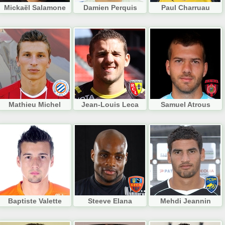
Mickaël Salamone
Damien Perquis
Paul Charruau
Mathieu Michel
Jean-Louis Leca
Samuel Atrous
Baptiste Valette
Steeve Elana
Mehdi Jeannin