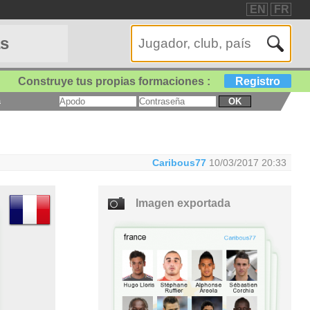
EN
FR
as
Construye tus propias formaciones :
Registro
a
OK
Caribous77
10/03/2017 20:33
Imagen exportada