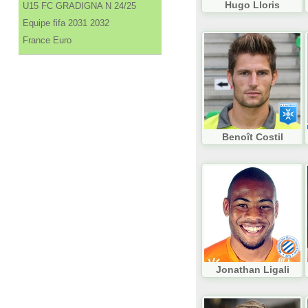
Hugo Lloris
U15 FC GRADIGNA N 24/25
Equipe fifa 2031 2032
France Euro
Benoît Costil
Jonathan Ligali