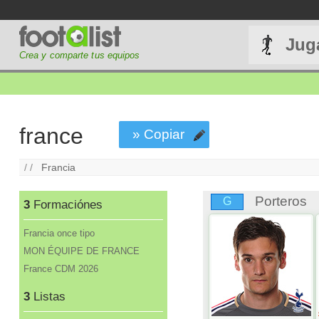
Jug
Crea y comparte tus equipos
france
» Copiar
/ /
Francia
Porteros
G
3
Formaciónes
Francia once tipo
MON ÉQUIPE DE FRANCE
France CDM 2026
3
Listas