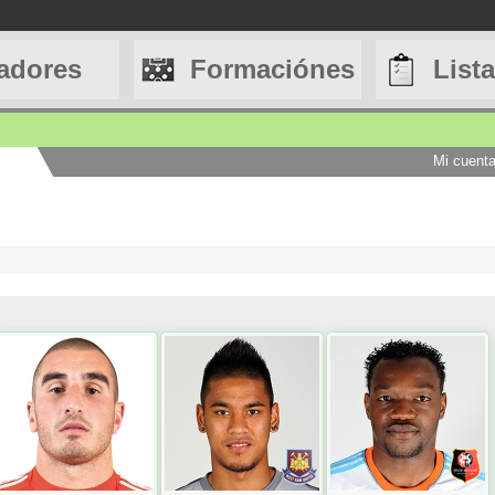
adores
Formaciónes
List
Mi cuent