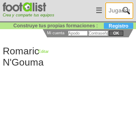
☰
Crea y comparte tus equipos
Construye tus propias formaciones :
Registro
Mi cuenta
OK
Romaric
Editar
N'Gouma