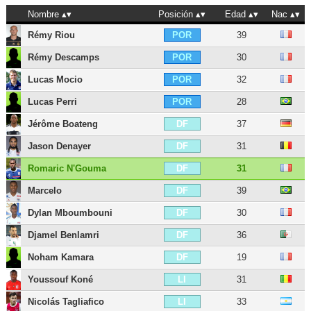
Nombre
Posición
Edad
Nac
Rémy Riou
39
POR
Rémy Descamps
30
POR
Lucas Mocio
32
POR
Lucas Perri
28
POR
Jérôme Boateng
37
DF
Jason Denayer
31
DF
Romaric N'Gouma
31
DF
Marcelo
39
DF
Dylan Mboumbouni
30
DF
Djamel Benlamri
36
DF
Noham Kamara
19
DF
Youssouf Koné
31
LI
Nicolás Tagliafico
33
LI