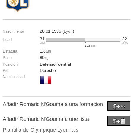
28.01.1995 (
Lyon
)
Nascimiento
31
32
Edad
años
años
192
días
1.86
Estatura
m
80
Peso
kg
Defensor central
Posición
Derecho
Pie
Nacionalidad
Añadir Romaric N'Gouma a una formacion
Añadir Romaric N'Gouma a une lista
Plantilla de
Olympique Lyonnais