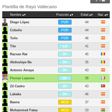
Plantilla de
Rayo Vallecano
Nombre
Posición
Edad
Nac
Diego López
44
POR
Cobeño
44
POR
Toño
46
POR
Tito
41
LD
Razvan Rat
45
DF
Abdoulaye Ba
35
DF
Antonio Amaya
43
DF
Florian Lejeune
35
DF
Zé Castro
43
DF
Labaka
46
DF
Baena
37
MCD
Mohammed Fatau
33
MCD