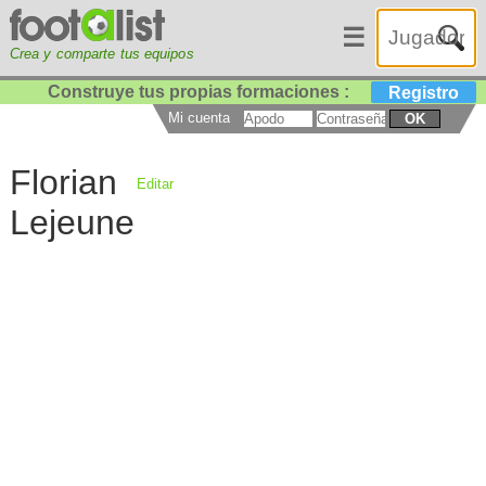
☰
Crea y comparte tus equipos
Construye tus propias formaciones :
Registro
Mi cuenta
OK
Florian
Editar
Lejeune