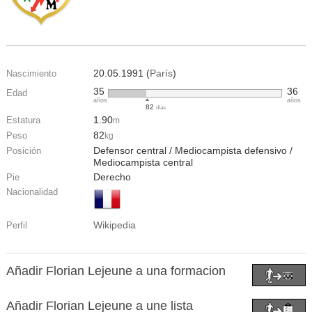
20.05.1991 (
París
)
Nascimiento
35
36
Edad
años
años
82
días
1.90
Estatura
m
82
Peso
kg
Defensor central / Mediocampista defensivo /
Posición
Mediocampista central
Derecho
Pie
Nacionalidad
Wikipedia
Perfil
Añadir Florian Lejeune a una formacion
Añadir Florian Lejeune a une lista