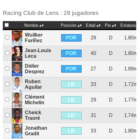
Racing Club de Lens : 28 jugadores
Nombre
Posición
Edad
Pie
Estatura
Wuilker
POR
28
D
1.80m
Faríñez
Jean-Louis
POR
40
D
1.80m
Leca
Didier
POR
27
D
1.89m
Desprez
Ruben
LD
33
D
1.72m
Aguilar
Clément
LD
29
D
1.77m
Michelin
Cheick
LD
31
D
1.74m
Traoré
Jonathan
LD
33
D
1.80m
Gradit