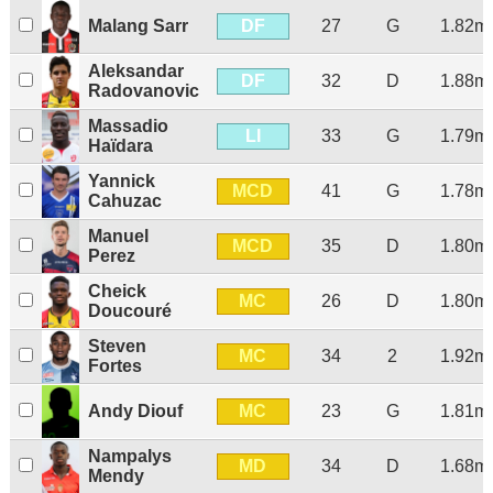
DF
Malang Sarr
27
G
1.82m
Aleksandar
DF
32
D
1.88m
Radovanovic
Massadio
LI
33
G
1.79m
Haïdara
Yannick
MCD
41
G
1.78m
Cahuzac
Manuel
MCD
35
D
1.80m
Perez
Cheick
MC
26
D
1.80m
Doucouré
Steven
MC
34
2
1.92m
Fortes
MC
Andy Diouf
23
G
1.81m
Nampalys
MD
34
D
1.68m
Mendy