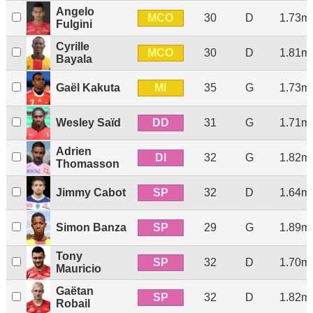
Angelo
MCO
30
D
1.73m
Fulgini
Cyrille
MCO
30
D
1.81m
Bayala
MI
Gaël Kakuta
35
G
1.73m
DD
Wesley Saïd
31
G
1.71m
Adrien
DI
32
G
1.82m
Thomasson
SP
Jimmy Cabot
32
D
1.64m
SP
Simon Banza
29
G
1.89m
Tony
SP
32
D
1.70m
Mauricio
Gaëtan
SP
32
D
1.82m
Robail