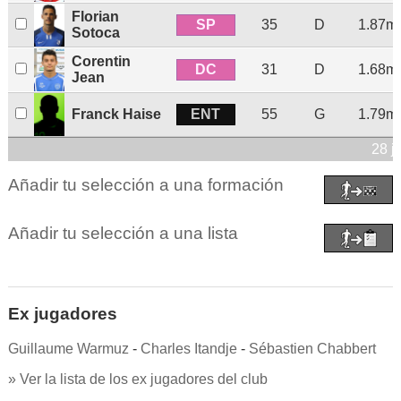
Florian
SP
35
D
1.87m
Sotoca
Corentin
DC
31
D
1.68m
Jean
ENT
Franck Haise
55
G
1.79m
28 j
Añadir tu selección a una formación
Añadir tu selección a una lista
Ex jugadores
Guillaume Warmuz
-
Charles Itandje
-
Sébastien Chabbert
» Ver la lista de los ex jugadores del club