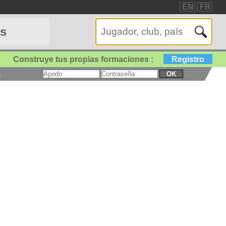
EN
FR
as
Construye tus propias formaciones :
Registro
a
OK