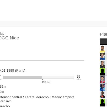
lub
Pla
OGC Nice
0.01.1989 (
París
)
7
38
os
años
199
días
.86
m
5
kg
efensor central / Lateral derecho / Mediocampista
efensivo
erecho