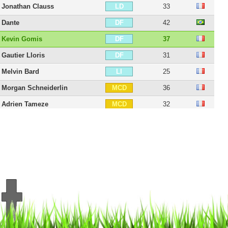
Jonathan Clauss
33
LD
Dante
42
DF
Kevin Gomis
37
DF
Gautier Lloris
31
DF
Melvin Bard
25
LI
Morgan Schneiderlin
36
MCD
Adrien Tameze
32
MCD
Alexis Beka Beka
25
MCD
Tanguy Ndombele
29
MC
Vincent Koziello
30
MC
Mounir Obbadi
43
MC
Arnaud Lusamba
29
MC
Morgan Sanson
31
MD
Danilo
30
MD