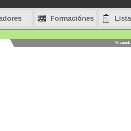
adores
Formaciónes
List
Mi cuent