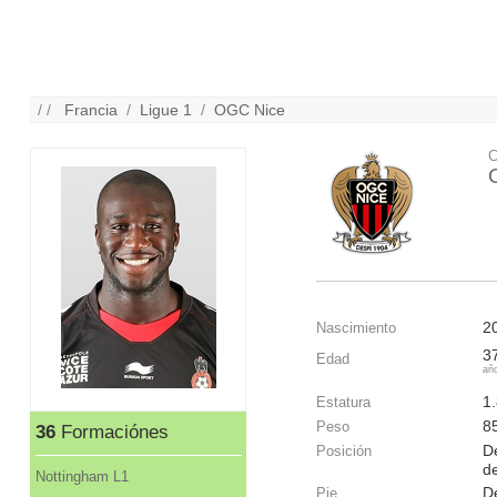
/ /
Francia
/
Ligue 1
/
OGC Nice
C
2
Nascimiento
3
Edad
añ
1
Estatura
8
Peso
36
Formaciónes
D
Posición
d
Nottingham L1
D
Pie