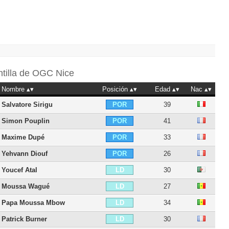
ntilla de
OGC Nice
Nombre
Posición
Edad
Nac
Salvatore Sirigu
39
POR
Simon Pouplin
41
POR
Maxime Dupé
33
POR
Yehvann Diouf
26
POR
Youcef Atal
30
LD
Moussa Wagué
27
LD
Papa Moussa Mbow
34
LD
Patrick Burner
30
LD