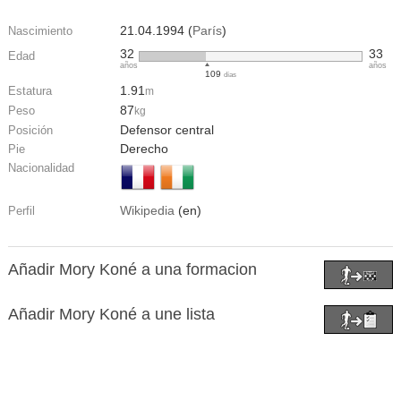
21.04.1994 (
París
)
Nascimiento
32
33
Edad
años
años
109
días
1.91
Estatura
m
87
Peso
kg
Defensor central
Posición
Derecho
Pie
Nacionalidad
Wikipedia
(en)
Perfil
Añadir Mory Koné a una formacion
Añadir Mory Koné a une lista