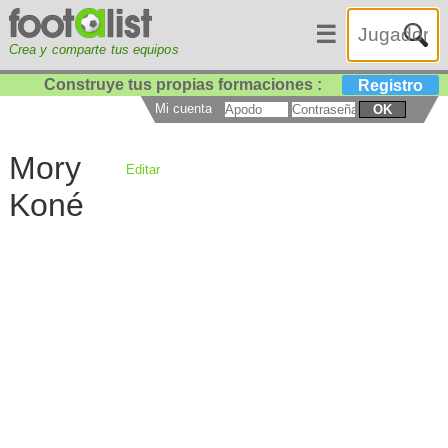
☰
Crea y comparte tus equipos
Construye tus propias formaciones :
Registro
Mi cuenta
OK
Mory
Editar
Koné