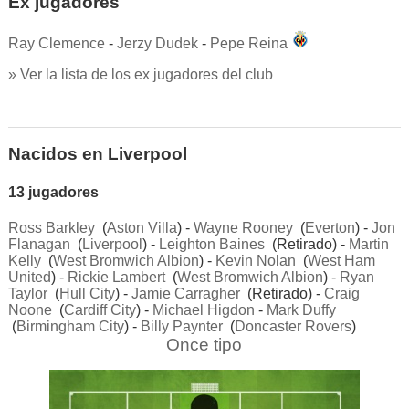
Ex jugadores
Ray Clemence
-
Jerzy Dudek
-
Pepe Reina
» Ver la lista de los ex jugadores del club
Nacidos en Liverpool
13 jugadores
Ross Barkley
(
Aston Villa
) -
Wayne Rooney
(
Everton
) -
Jon
Flanagan
(
Liverpool
) -
Leighton Baines
(Retirado) -
Martin
Kelly
(
West Bromwich Albion
) -
Kevin Nolan
(
West Ham
United
) -
Rickie Lambert
(
West Bromwich Albion
) -
Ryan
Taylor
(
Hull City
) -
Jamie Carragher
(Retirado) -
Craig
Noone
(
Cardiff City
) -
Michael Higdon
-
Mark Duffy
(
Birmingham City
) -
Billy Paynter
(
Doncaster Rovers
)
Once tipo