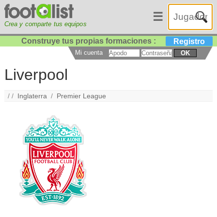
☰
Crea y comparte tus equipos
Construye tus propias formaciones :
Registro
Mi cuenta
OK
Liverpool
/ /
Inglaterra
/
Premier League