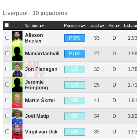
Liverpool : 30 jugadores
Nombre
Posición
Edad
Pie
Estatura
Alisson
POR
33
D
1.93
Becker
POR
Mamardashvili
27
G
1.99
LD
Jon Flanagan
33
D
1.78
Jeremie
LD
25
D
1.71
Frimpong
DF
Martin Škrtel
41
D
1.91
DF
Joël Matip
34
D
1.92
DF
Virgil van Dijk
35
D
1.93