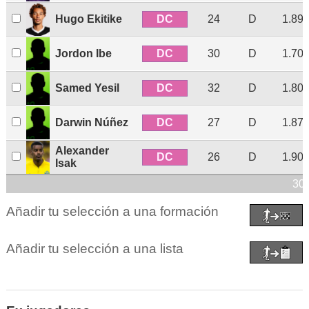
DC
Hugo Ekitike
24
D
1.89
DC
Jordon Ibe
30
D
1.70
DC
Samed Yesil
32
D
1.80
DC
Darwin Núñez
27
D
1.87
Alexander
DC
26
D
1.90
Isak
30 
Añadir tu selección a una formación
Añadir tu selección a una lista