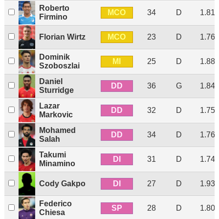
Roberto
MCO
34
D
1.81
Firmino
MCO
Florian Wirtz
23
D
1.76
Dominik
MI
25
D
1.88
Szoboszlai
Daniel
DD
36
G
1.84
Sturridge
Lazar
DD
32
D
1.75
Markovic
Mohamed
DD
34
D
1.76
Salah
Takumi
DI
31
D
1.74
Minamino
DI
Cody Gakpo
27
D
1.93
Federico
SP
28
D
1.80
Chiesa