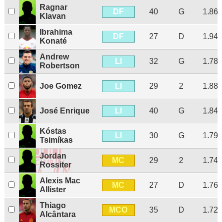
Ragnar
DF
40
G
1.86
Klavan
Ibrahima
DF
27
D
1.94
Konaté
Andrew
LI
32
G
1.78
Robertson
LI
Joe Gomez
29
2
1.88
LI
José Enrique
40
G
1.84
Kóstas
LI
30
G
1.79
Tsimíkas
Jordan
MC
29
2
1.74
Rossiter
Alexis Mac
MC
27
D
1.76
Allister
Thiago
MCO
35
D
1.72
Alcântara