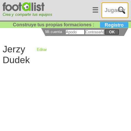
☰
Crea y comparte tus equipos
Construye tus propias formaciones :
Registro
Mi cuenta
OK
Jerzy
Editar
Dudek