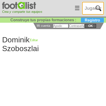
☰
Crea y comparte tus equipos
Construye tus propias formaciones :
Registro
Mi cuenta
OK
Dominik
Editar
Szoboszlai