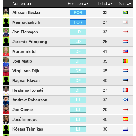
Nombre
Posición
Edad
Nac
Alisson Becker
33
POR
Mamardashvili
27
POR
Jon Flanagan
33
LD
Jeremie Frimpong
25
LD
Martin Škrtel
41
DF
Joël Matip
35
DF
Virgil van Dijk
35
DF
Ragnar Klavan
40
DF
Ibrahima Konaté
27
DF
Andrew Robertson
32
LI
Joe Gomez
29
LI
José Enrique
40
LI
Kóstas Tsimíkas
30
LI