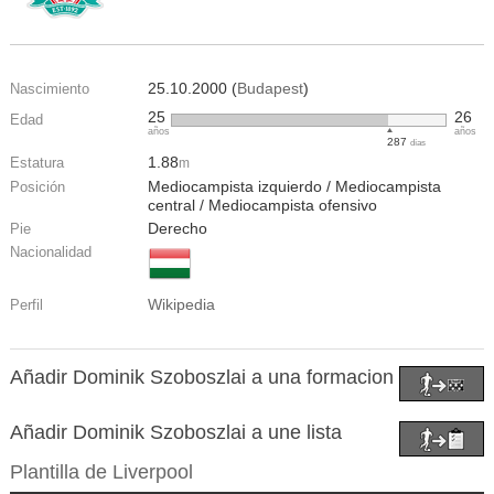
25.10.2000 (
Budapest
)
Nascimiento
25
26
Edad
años
años
287
días
1.88
Estatura
m
Mediocampista izquierdo / Mediocampista
Posición
central / Mediocampista ofensivo
Derecho
Pie
Nacionalidad
Wikipedia
Perfil
Añadir Dominik Szoboszlai a una formacion
Añadir Dominik Szoboszlai a une lista
Plantilla de
Liverpool