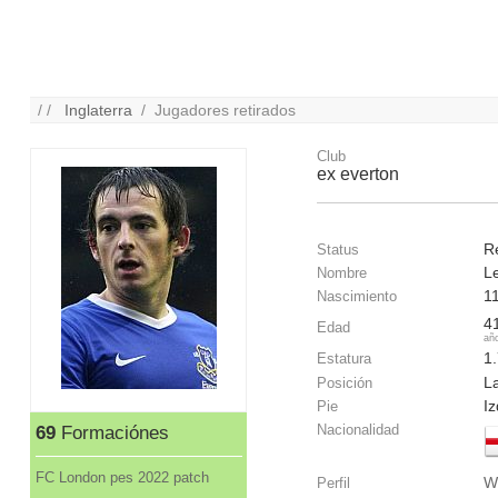
/ /
Inglaterra
/ Jugadores retirados
Club
ex everton
R
Status
L
Nombre
1
Nascimiento
4
Edad
añ
1
Estatura
La
Posición
I
Pie
Nacionalidad
69
Formaciónes
FC London pes 2022 patch
W
Perfil