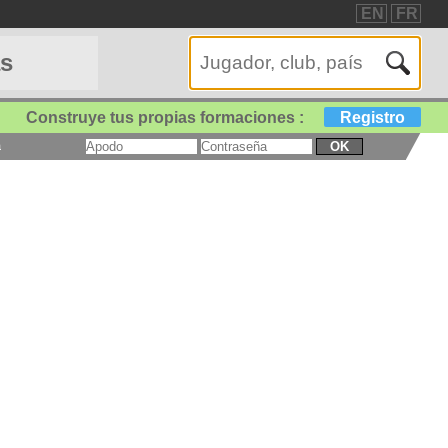
EN
FR
as
Construye tus propias formaciones :
Registro
a
OK