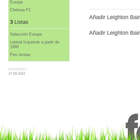
Europe
Chelsea FC
Añadir Leighton Bai
3
Listas
Añadir Leighton Bain
Selección Europa
Lateral Izquierdo a partir de
1990
Pes niveau
Actualización :
17.08.2021