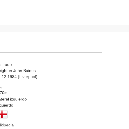
etirado
eighton John Baines
1.12.1984 (
Liverpool
)
1
os
.70
m
teral izquierdo
zquierdo
ikipedia