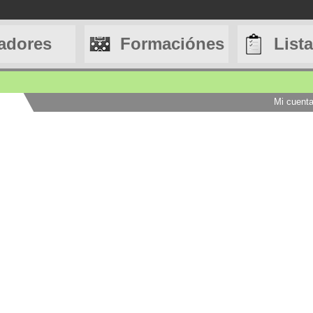
adores
Formaciónes
List
Mi cuent