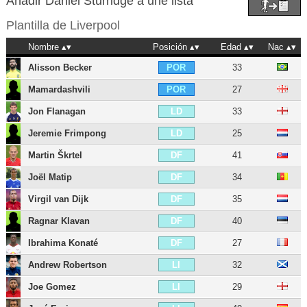
Añadir Daniel Sturridge a une lista
Plantilla de
Liverpool
Nombre
Posición
Edad
Nac
Alisson Becker
33
POR
Mamardashvili
27
POR
Jon Flanagan
33
LD
Jeremie Frimpong
25
LD
Martin Škrtel
41
DF
Joël Matip
34
DF
Virgil van Dijk
35
DF
Ragnar Klavan
40
DF
Ibrahima Konaté
27
DF
Andrew Robertson
32
LI
Joe Gomez
29
LI