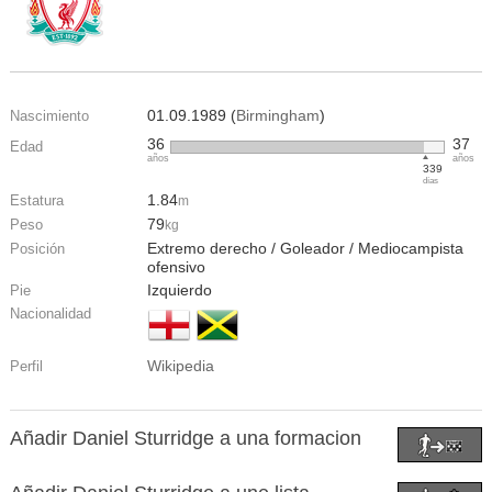
01.09.1989 (
Birmingham
)
Nascimiento
36
37
Edad
años
años
339
días
1.84
Estatura
m
79
Peso
kg
Extremo derecho / Goleador / Mediocampista
Posición
ofensivo
Izquierdo
Pie
Nacionalidad
Wikipedia
Perfil
Añadir Daniel Sturridge a una formacion