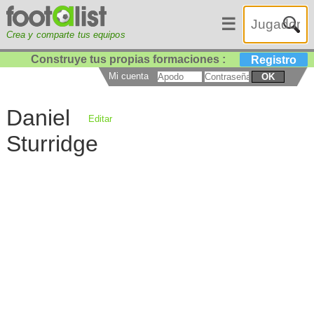
☰
Crea y comparte tus equipos
Construye tus propias formaciones :
Registro
Mi cuenta
OK
Daniel
Editar
Sturridge