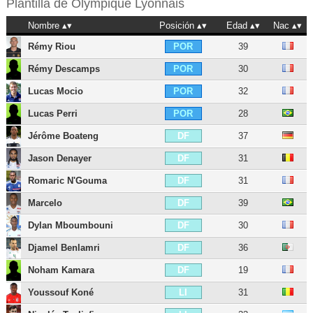
Plantilla de
Olympique Lyonnais
Nombre
Posición
Edad
Nac
Rémy Riou
39
POR
Rémy Descamps
30
POR
Lucas Mocio
32
POR
Lucas Perri
28
POR
Jérôme Boateng
37
DF
Jason Denayer
31
DF
Romaric N'Gouma
31
DF
Marcelo
39
DF
Dylan Mboumbouni
30
DF
Djamel Benlamri
36
DF
Noham Kamara
19
DF
Youssouf Koné
31
LI