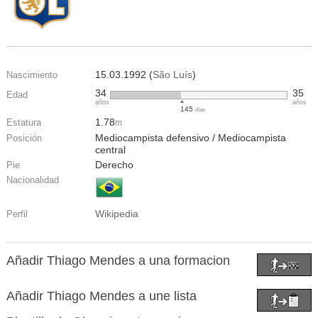
15.03.1992 (
São Luís
)
Nascimiento
34
35
Edad
años
años
145
días
1.78
Estatura
m
Mediocampista defensivo / Mediocampista
Posición
central
Derecho
Pie
Nacionalidad
Wikipedia
Perfil
Añadir Thiago Mendes a una formacion
Añadir Thiago Mendes a une lista