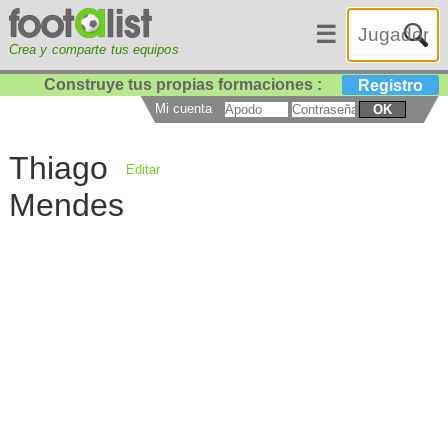
☰
Crea y comparte tus equipos
Construye tus propias formaciones :
Registro
Mi cuenta
OK
Thiago
Editar
Mendes