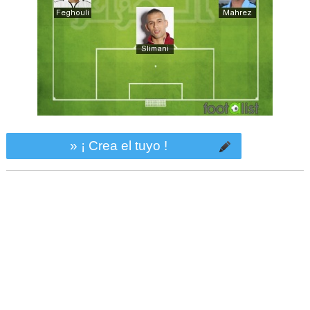
» ¡ Crea el tuyo !