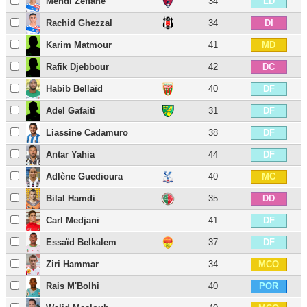
Mehdi Zeffane
34
LD
Rachid Ghezzal
34
DI
Karim Matmour
41
MD
Rafik Djebbour
42
DC
Habib Bellaïd
40
DF
Adel Gafaiti
31
DF
Liassine Cadamuro
38
DF
Antar Yahia
44
DF
Adlène Guedioura
40
MC
Bilal Hamdi
35
DD
Carl Medjani
41
DF
Essaïd Belkalem
37
DF
Ziri Hammar
34
MCO
Rais M'Bolhi
40
POR