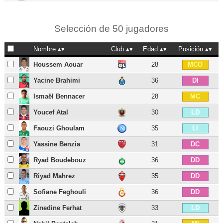
Selección de 50 jugadores
Nombre
Club
Edad
Posición
Houssem Aouar
28
MCO
Yacine Brahimi
36
DI
Ismaël Bennacer
28
MC
Youcef Atal
30
LD
Faouzi Ghoulam
35
LI
Yassine Benzia
31
DC
Ryad Boudebouz
36
DD
Riyad Mahrez
35
DD
Sofiane Feghouli
36
DD
Zinedine Ferhat
33
LD