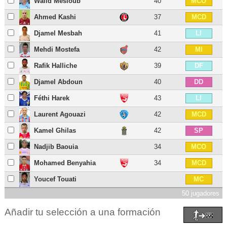
Walid Mesloub
40
MCO
Ahmed Kashi
37
MCD
Djamel Mesbah
41
LI
Mehdi Mostefa
42
MI
Rafik Halliche
39
DF
Djamel Abdoun
40
DD
Féthi Harek
43
LI
Laurent Agouazi
42
MCD
Kamel Ghilas
42
SP
Nadjib Baouia
34
MCO
Mohamed Benyahia
34
MCD
Youcef Touati
MC
50 jugadores
Añadir tu selección a una formación