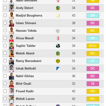
Nabil Bentaleb
31
MI
Andy Delort
34
DC
Madjid Bougherra
43
DF
Islam Slimani
38
DC
Hassan Yebda
42
MC
Aïssa Mandi
34
DF
Saphir Taïder
34
MCO
Mehdi Abeid
34
MC
Ramy Bensebaini
31
LI
Ishak Belfodil
34
DC
Nabil Ghilas
36
DC
Bilel Ouali
32
DI
Foued Kadir
42
MD
Mehdi Lacen
42
MC