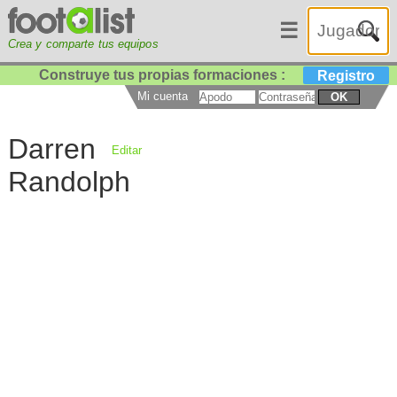
☰
Crea y comparte tus equipos
Construye tus propias formaciones :
Registro
Mi cuenta
OK
Darren
Editar
Randolph