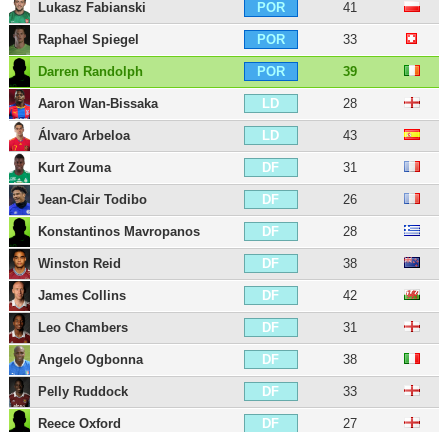
Lukasz Fabianski
41
POR
Raphael Spiegel
33
POR
Darren Randolph
39
POR
Aaron Wan-Bissaka
28
LD
Álvaro Arbeloa
43
LD
Kurt Zouma
31
DF
Jean-Clair Todibo
26
DF
Konstantinos Mavropanos
28
DF
Winston Reid
38
DF
James Collins
42
DF
Leo Chambers
31
DF
Angelo Ogbonna
38
DF
Pelly Ruddock
33
DF
Reece Oxford
27
DF