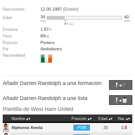
12.05.1987 (
Dublin
)
Nascimiento
39
40
Edad
años
años
87
días
1.87
Estatura
m
89
Peso
kg
Portero
Posición
Ambidextro
Pie
Nacionalidad
Añadir Darren Randolph a una formacion
Añadir Darren Randolph a une lista
Plantilla de
West Ham United
Nombre
Posición
Edad
Nac
Alphonse Areola
33
POR