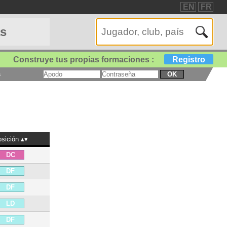
EN
FR
as
Construye tus propias formaciones :
Registro
a
OK
sición
DC
DF
DF
LD
DF