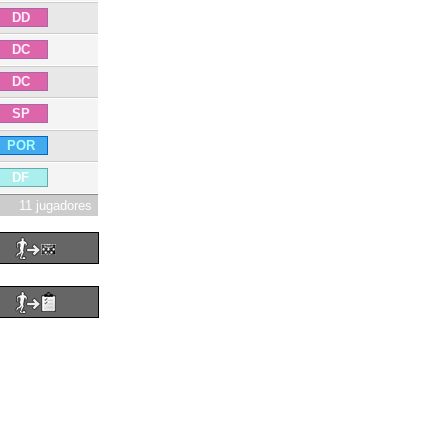
DD
DC
DC
SP
POR
DF
11 jugadores