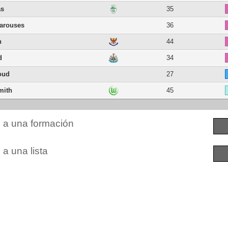
as
35
barouses
36
n
44
d
34
oud
27
mith
45
n a una formación
 a una lista