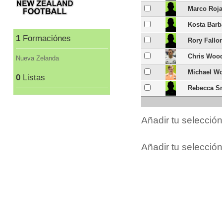
Marco Roj
Kosta Bar
1
Formaciónes
Rory Fallo
Chris Woo
Nueva Zelanda
Michael W
0
Listas
Rebecca S
Añadir tu selecció
Añadir tu selección