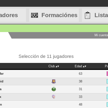
adores
Formaciónes
List
Mi cuent
Selección de 11 jugadores
Club
Edad
Po
fer
63
eid
38
ma
31
x
33
en
48