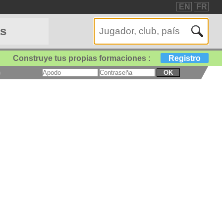
EN
FR
as
Construye tus propias formaciones :
Registro
a
OK