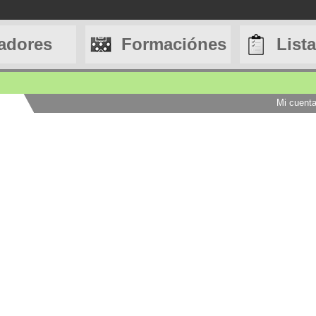
adores
Formaciónes
List
Mi cuent