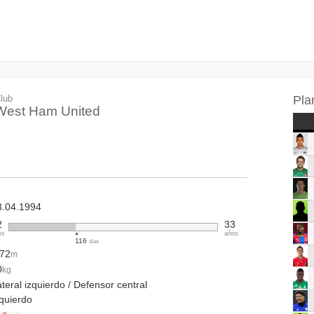
lub
Pla
West Ham United
3.04.1994
2
33
os
años
116
días
.72
m
0
kg
teral izquierdo / Defensor central
zquierdo