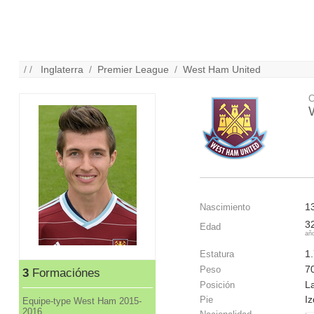
/ /
Inglaterra
/
Premier League
/
West Ham United
C
1
Nascimiento
3
Edad
añ
1
Estatura
7
Peso
3
Formaciónes
La
Posición
I
Pie
Equipe-type West Ham 2015-
2016