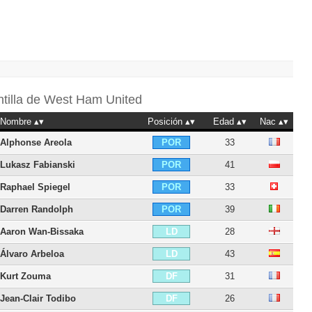
ntilla de
West Ham United
Nombre
Posición
Edad
Nac
Alphonse Areola
33
POR
Lukasz Fabianski
41
POR
Raphael Spiegel
33
POR
Darren Randolph
39
POR
Aaron Wan-Bissaka
28
LD
Álvaro Arbeloa
43
LD
Kurt Zouma
31
DF
Jean-Clair Todibo
26
DF