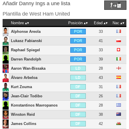
Añadir Danny Ings a une lista
Plantilla de
West Ham United
Nombre
Posición
Edad
Nac
Alphonse Areola
33
POR
Lukasz Fabianski
41
POR
Raphael Spiegel
33
POR
Darren Randolph
39
POR
Aaron Wan-Bissaka
28
LD
Álvaro Arbeloa
43
LD
Kurt Zouma
31
DF
Jean-Clair Todibo
26
DF
Konstantinos Mavropanos
28
DF
Winston Reid
38
DF
James Collins
42
DF