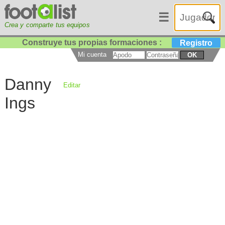
☰
Crea y comparte tus equipos
Construye tus propias formaciones :
Registro
Mi cuenta
OK
Danny
Editar
Ings