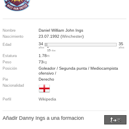
Daniel William John Ings
Nombre
23.07.1992 (
Winchester
)
Nascimiento
34
35
Edad
años
años
15
días
1.78
Estatura
m
73
Peso
kg
Goleador / Segunda punta / Mediocampista
Posición
ofensivo /
Derecho
Pie
Nacionalidad
Wikipedia
Perfil
Añadir Danny Ings a una formacion