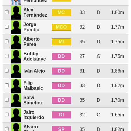
Fernández
Álex
MC
33
D
1.80m
Fernández
Jorge
MCO
32
D
1.77m
Pombo
Alberto
MI
35
D
1.75m
Perea
Bobby
DD
27
G
1.75m
Adekanye
DD
Iván Alejo
31
D
1.86m
Filip
DD
33
D
1.82m
Malbasic
Salvi
DD
35
D
1.70m
Sánchez
Jairo
DI
32
G
1.65m
Izquierdo
Álvaro
SP
35
D
1.82m