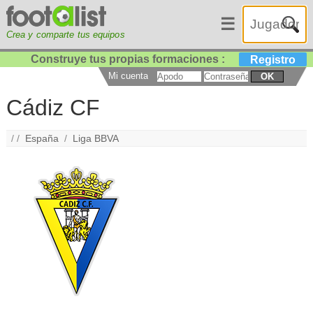
☰
Crea y comparte tus equipos
Construye tus propias formaciones :
Registro
Mi cuenta
OK
Cádiz CF
/ /
España
/
Liga BBVA