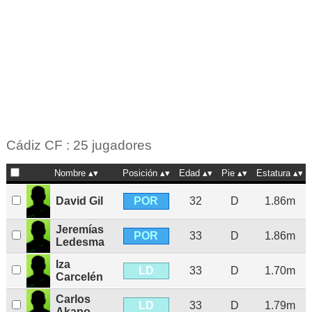
Cádiz CF : 25 jugadores
Nombre
Posición
Edad
Pie
Estatura
POR
David Gil
32
D
1.86m
Jeremías
POR
33
D
1.86m
Ledesma
Iza
LD
33
D
1.70m
Carcelén
Carlos
LD
33
D
1.79m
Akapo