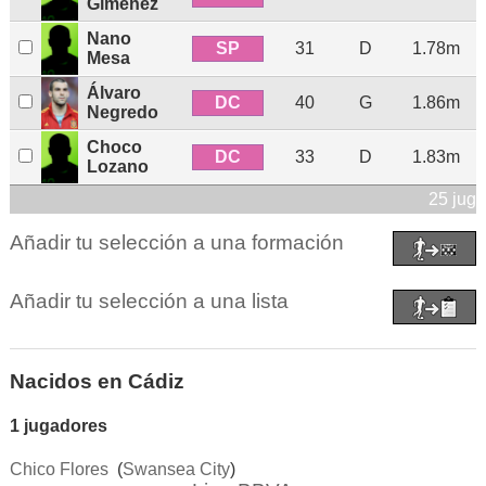
Giménez
Nano
SP
31
D
1.78m
Mesa
Álvaro
DC
40
G
1.86m
Negredo
Choco
DC
33
D
1.83m
Lozano
25 jug
Añadir tu selección a una formación
Añadir tu selección a una lista
Nacidos en Cádiz
1 jugadores
Chico Flores
(
Swansea City
)