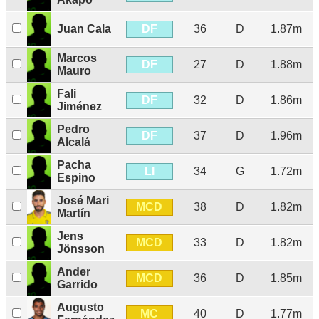
DF
Juan Cala
36
D
1.87m
Marcos
DF
27
D
1.88m
Mauro
Fali
DF
32
D
1.86m
Jiménez
Pedro
DF
37
D
1.96m
Alcalá
Pacha
LI
34
G
1.72m
Espino
José Mari
MCD
38
D
1.82m
Martín
Jens
MCD
33
D
1.82m
Jönsson
Ander
MCD
36
D
1.85m
Garrido
Augusto
MC
40
D
1.77m