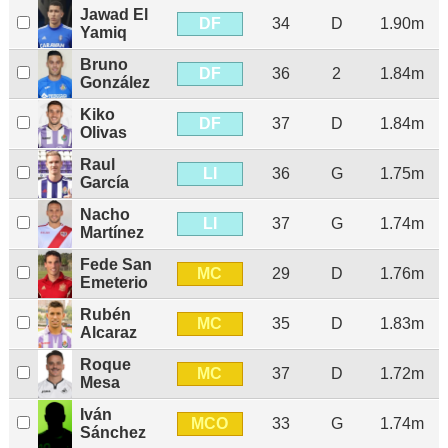
Jawad El
DF
34
D
1.90m
Yamiq
Bruno
DF
36
2
1.84m
González
Kiko
DF
37
D
1.84m
Olivas
Raul
LI
36
G
1.75m
García
Nacho
LI
37
G
1.74m
Martínez
Fede San
MC
29
D
1.76m
Emeterio
Rubén
MC
35
D
1.83m
Alcaraz
Roque
MC
37
D
1.72m
Mesa
Iván
MCO
33
G
1.74m
Sánchez