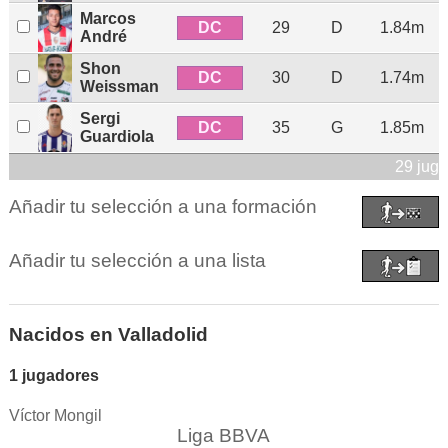
Marcos
DC
29
D
1.84m
André
Shon
DC
30
D
1.74m
Weissman
Sergi
DC
35
G
1.85m
Guardiola
29 jug
Añadir tu selección a una formación
Añadir tu selección a una lista
Nacidos en Valladolid
1 jugadores
Víctor Mongil
Liga BBVA