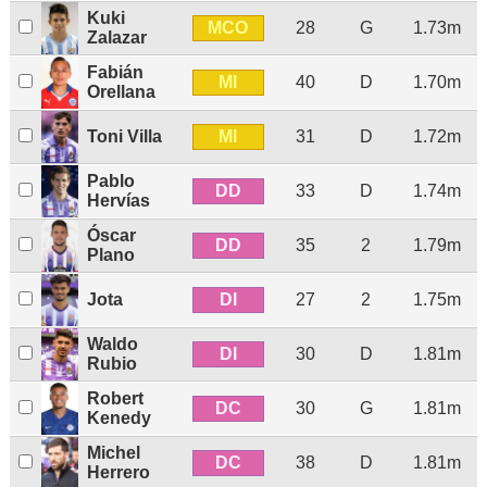
Kuki
MCO
28
G
1.73m
Zalazar
Fabián
MI
40
D
1.70m
Orellana
MI
Toni Villa
31
D
1.72m
Pablo
DD
33
D
1.74m
Hervías
Óscar
DD
35
2
1.79m
Plano
DI
Jota
27
2
1.75m
Waldo
DI
30
D
1.81m
Rubio
Robert
DC
30
G
1.81m
Kenedy
Michel
DC
38
D
1.81m
Herrero