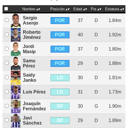
Nombre
Posición
Edad
Pie
Estatura
Sergio
POR
37
D
1.84m
Asenjo
Roberto
POR
40
D
1.92m
Jiménez
Jordi
POR
37
D
1.80m
Masip
Samu
POR
29
D
1.88m
Pérez
Saidy
LD
30
D
1.81m
Janko
LD
Luis Pérez
31
D
1.73m
Joaquín
DF
30
G
1.90m
Fernández
Javi
DF
29
D
1.89m
Sánchez