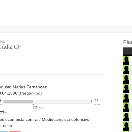
lub
Pla
Cádiz CF
ugusto Matías Fernández
0.04.1986 (
Pergamino
)
0
41
os
años
120
días
.77
m
ediocampista central / Mediocampista defensivo
erecho