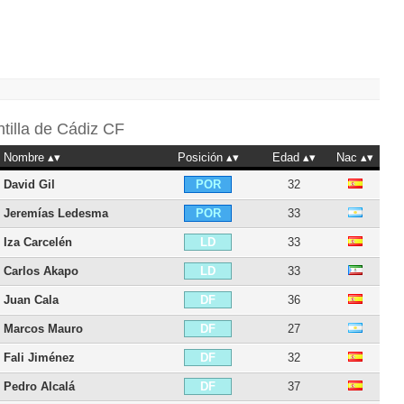
ntilla de
Cádiz CF
Nombre
Posición
Edad
Nac
David Gil
32
POR
Jeremías Ledesma
33
POR
Iza Carcelén
33
LD
Carlos Akapo
33
LD
Juan Cala
36
DF
Marcos Mauro
27
DF
Fali Jiménez
32
DF
Pedro Alcalá
37
DF