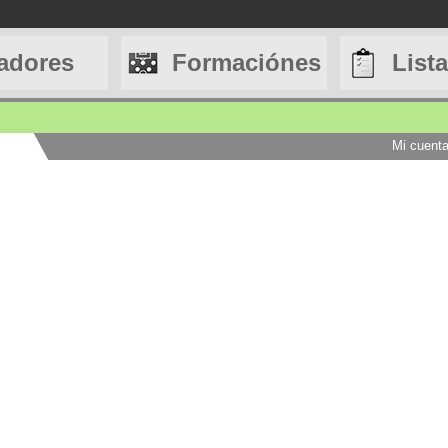
adores
Formaciónes
List
Mi cuent