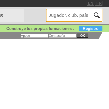
EN
FR
as
Construye tus propias formaciones :
Registro
a
OK