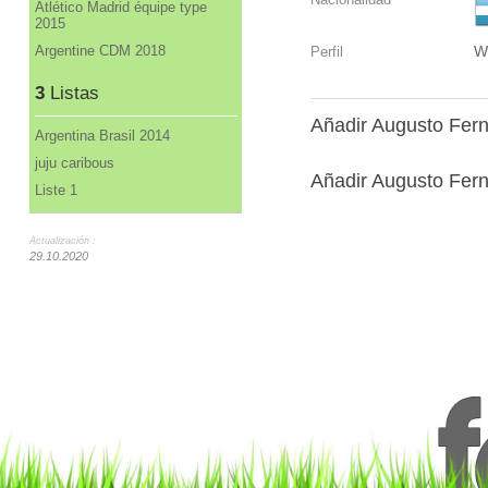
Atlético Madrid équipe type
2015
Argentine CDM 2018
W
Perfil
3
Listas
Añadir Augusto Fer
Argentina Brasil 2014
juju caribous
Añadir Augusto Fern
Liste 1
Actualización :
29.10.2020