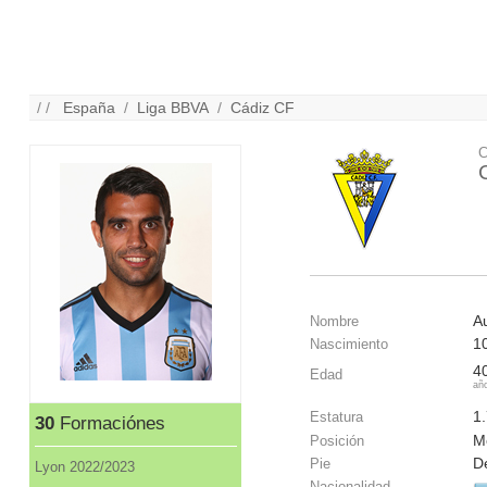
/ /
España
/
Liga BBVA
/
Cádiz CF
C
A
Nombre
1
Nascimiento
4
Edad
añ
1
Estatura
30
Formaciónes
M
Posición
D
Pie
Lyon 2022/2023
Nacionalidad