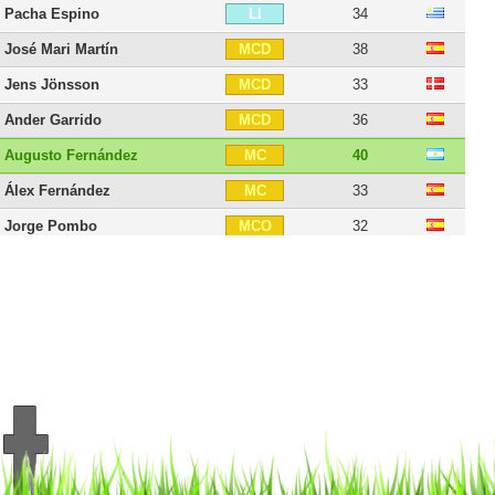
Pacha Espino
34
LI
José Mari Martín
38
MCD
Jens Jönsson
33
MCD
Ander Garrido
36
MCD
Augusto Fernández
40
MC
Álex Fernández
33
MC
Jorge Pombo
32
MCO
Alberto Perea
35
MI
Bobby Adekanye
27
DD
Iván Alejo
31
DD
Filip Malbasic
33
DD
Salvi Sánchez
35
DD
Jairo Izquierdo
32
DI
Álvaro Giménez
35
SP