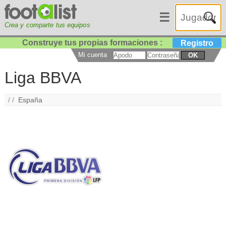
☰
Crea y comparte tus equipos
Construye tus propias formaciones :
Registro
Mi cuenta
OK
Liga BBVA
/ /
España