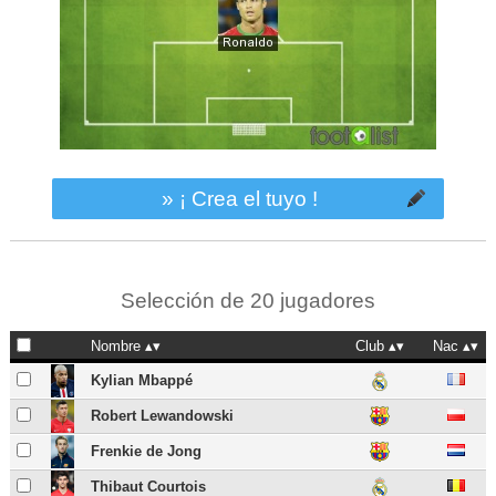
» ¡ Crea el tuyo !
Selección de 20 jugadores
Nombre
Club
Nac
Kylian Mbappé
Robert Lewandowski
Frenkie de Jong
Thibaut Courtois