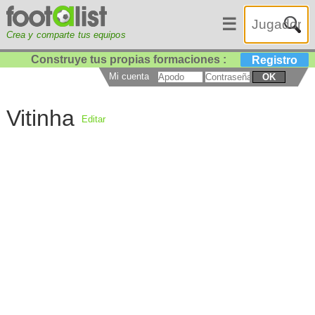
☰
Crea y comparte tus equipos
Construye tus propias formaciones :
Registro
Mi cuenta
OK
Vitinha
Editar