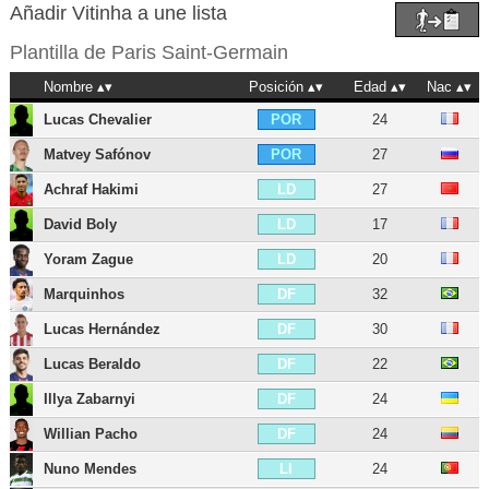
Añadir Vitinha a une lista
Plantilla de
Paris Saint-Germain
Nombre
Posición
Edad
Nac
Lucas Chevalier
24
POR
Matvey Safónov
27
POR
Achraf Hakimi
27
LD
David Boly
17
LD
Yoram Zague
20
LD
Marquinhos
32
DF
Lucas Hernández
30
DF
Lucas Beraldo
22
DF
Illya Zabarnyi
24
DF
Willian Pacho
24
DF
Nuno Mendes
24
LI