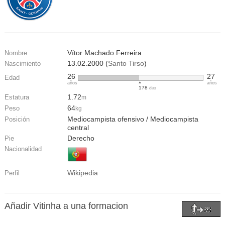
Vítor Machado Ferreira
Nombre
13.02.2000 (
Santo Tirso
)
Nascimiento
26
27
Edad
años
años
178
días
1.72
Estatura
m
64
Peso
kg
Mediocampista ofensivo / Mediocampista
Posición
central
Derecho
Pie
Nacionalidad
Wikipedia
Perfil
Añadir Vitinha a una formacion