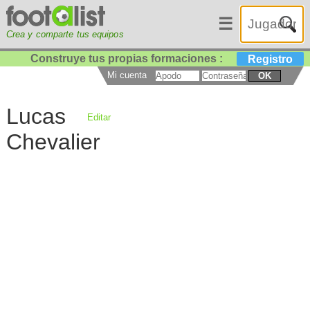
☰
Crea y comparte tus equipos
Construye tus propias formaciones :
Registro
Mi cuenta
OK
Lucas
Editar
Chevalier