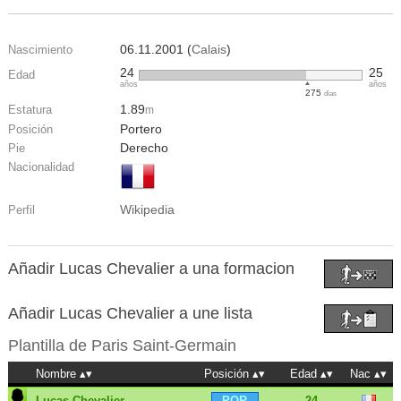
06.11.2001 (
Calais
)
Nascimiento
24
25
Edad
años
años
275
días
1.89
Estatura
m
Portero
Posición
Derecho
Pie
Nacionalidad
Wikipedia
Perfil
Añadir Lucas Chevalier a una formacion
Añadir Lucas Chevalier a une lista
Plantilla de
Paris Saint-Germain
Nombre
Posición
Edad
Nac
Lucas Chevalier
24
POR