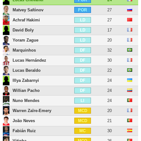
Matvey Safónov
27
POR
Achraf Hakimi
27
LD
David Boly
17
LD
Yoram Zague
20
LD
Marquinhos
32
DF
Lucas Hernández
30
DF
Lucas Beraldo
22
DF
Illya Zabarnyi
24
DF
Willian Pacho
24
DF
Nuno Mendes
24
LI
Warren Zaïre-Emery
20
MCD
João Neves
21
MCD
Fabián Ruiz
30
MC
Vitinha
26
MCO