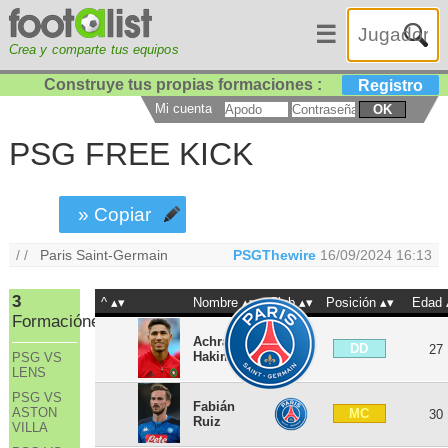
☰
Crea y comparte tus equipos
Construye tus propias formaciones :
Registro
Mi cuenta
OK
PSG FREE KICK
» Copiar
/ /
Paris Saint-Germain
PSGThewire
16/09/2024 16:13
3
^
Nombre
Club
Posición
Edad
Formaciónes
Achraf
DD
27
Hakimi
PSG VS
LENS
PSG VS
Fabián
ASTON
MC
30
Ruiz
VILLA