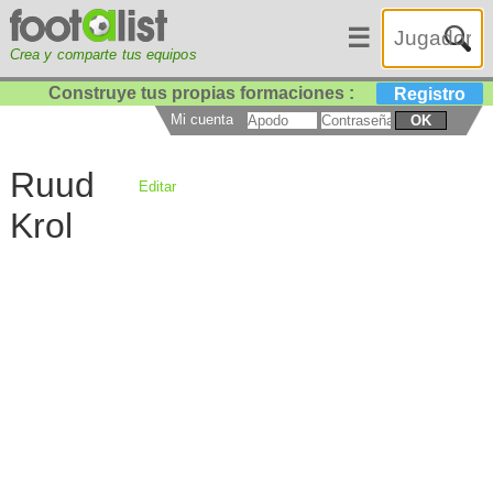
☰
Crea y comparte tus equipos
Construye tus propias formaciones :
Registro
Mi cuenta
OK
Ruud
Editar
Krol