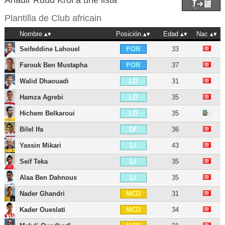
Añadir Ruud Krol a une lista
Plantilla de
Club africain
Nombre
Posición
Edad
Nac
Seifeddine Lahouel
33
POR
Farouk Ben Mustapha
37
POR
Walid Dhaouadi
31
LD
Hamza Agrebi
35
LD
Hichem Belkaroui
35
LD
Bilel Ifa
36
DF
Yassin Mikari
43
LI
Seif Teka
35
LI
Alaa Ben Dahnous
35
LI
Nader Ghandri
31
MCD
Kader Oueslati
34
MCD