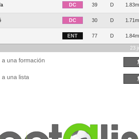
DC
fa
39
D
1.83m
DC
é
30
D
1.71m
ENT
77
D
1.84m
23 
n a una formación
 a una lista