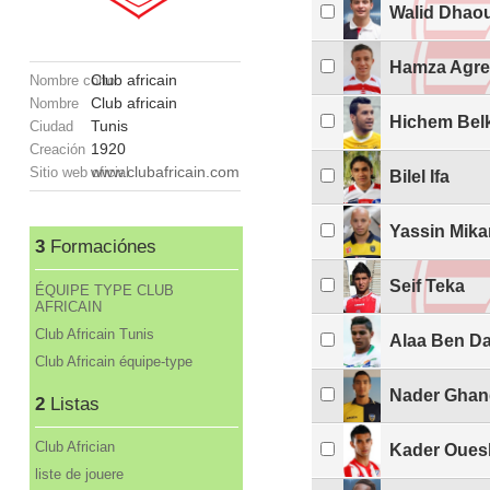
Walid Dhao
Hamza Agre
Club africain
Nombre corto
Club africain
Nombre
Hichem Bel
Tunis
Ciudad
1920
Creación
www.clubafricain.com
Sitio web oficial
Bilel Ifa
Yassin Mika
3
Formaciónes
Seif Teka
ÉQUIPE TYPE CLUB
AFRICAIN
Club Africain Tunis
Alaa Ben D
Club Africain équipe-type
Nader Ghan
2
Listas
Club Africian
Kader Ouesl
liste de jouere