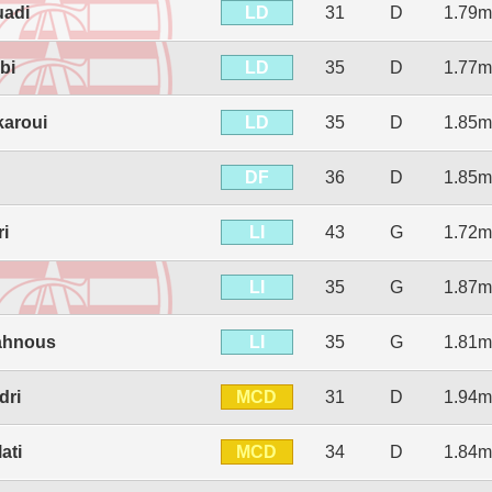
LD
uadi
31
D
1.79m
LD
bi
35
D
1.77m
LD
karoui
35
D
1.85m
DF
36
D
1.85m
LI
ri
43
G
1.72m
LI
35
G
1.87m
LI
ahnous
35
G
1.81m
MCD
dri
31
D
1.94m
MCD
ati
34
D
1.84m