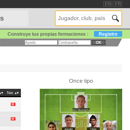
EN
FR
as
Construye tus propias formaciones :
Registro
a
OK
Once tipo
Nac