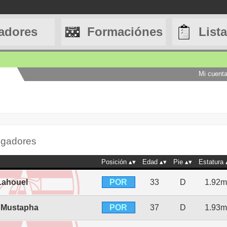
adores
Formaciónes
List
Mi cuent
jugadores
Posición
Edad
Pie
Estatura
POR
Lahouel
33
D
1.92m
POR
 Mustapha
37
D
1.93m