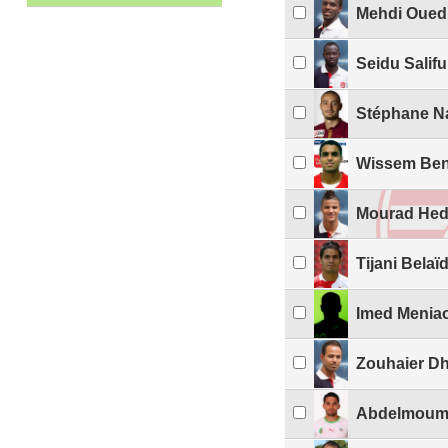
Mehdi Ouedh
Seidu Salifu
Stéphane N
Wissem Ben
Mourad Hed
Tijani Belaï
Imed Menia
Zouhaier D
Abdelmoum