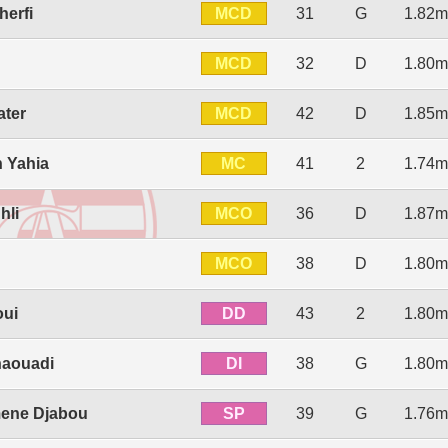
MCD
erfi
31
G
1.82m
MCD
32
D
1.80m
MCD
ater
42
D
1.85m
MC
 Yahia
41
2
1.74m
MCO
hli
36
D
1.87m
MCO
d
38
D
1.80m
DD
oui
43
2
1.80m
DI
haouadi
38
G
1.80m
SP
ene Djabou
39
G
1.76m