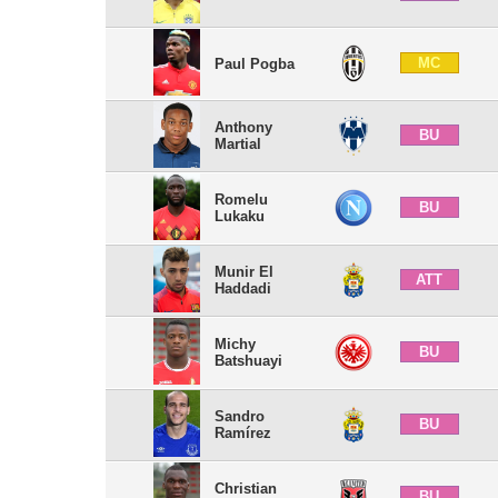
MC
Paul Pogba
Anthony
BU
Martial
Romelu
BU
Lukaku
Munir El
ATT
Haddadi
Michy
BU
Batshuayi
Sandro
BU
Ramírez
Christian
BU