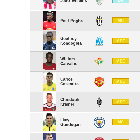
DG
Jetro Willems
MC
Paul Pogba
Geoffrey
MDC
Kondogbia
William
MDC
Carvalho
Carlos
MDC
Casemiro
Christoph
MDC
Kramer
Ilkay
MC
Gündogan