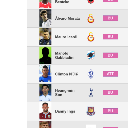
Benteke
BU
Álvaro Morata
BU
Mauro Icardi
Manolo
BU
Gabbiadini
ATT
Clinton N'Jié
Heung-min
BU
Son
BU
Danny Ings