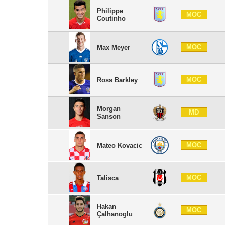
Philippe
MOC
Coutinho
MOC
Max Meyer
MOC
Ross Barkley
Morgan
MD
Sanson
MOC
Mateo Kovacic
MOC
Talisca
Hakan
MOC
Çalhanoglu