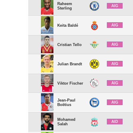
Raheem
AIG
Sterling
AIG
Keita Baldé
AIG
Cristian Tello
AIG
Julian Brandt
AIG
Viktor Fischer
Jean-Paul
AIG
Boëtius
Mohamed
AID
Salah