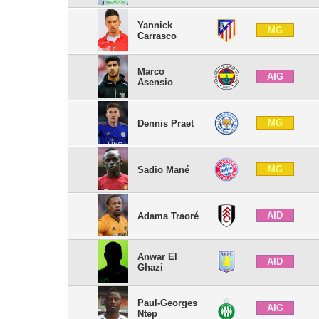
Yannick
MG
Carrasco
Marco
AIG
Asensio
MG
Dennis Praet
MG
Sadio Mané
AID
Adama Traoré
Anwar El
AID
Ghazi
Paul-Georges
AIG
Ntep