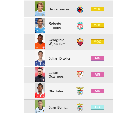
MOC
Denis Suárez
Roberto
MOC
Firmino
Georginio
MOC
Wijnaldum
AIG
Julian Draxler
Lucas
AIG
Ocampos
AID
Ola John
DG
Juan Bernat