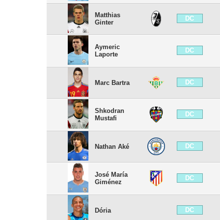
Matthias
DC
Ginter
Aymeric
DC
Laporte
DC
Marc Bartra
Shkodran
DC
Mustafi
DC
Nathan Aké
José María
DC
Giménez
DC
Dória