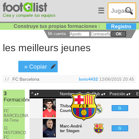
☰
Crea y comparte tus equipos
Construye tus propias formaciones :
Registro
Mi cuenta
OK
les meilleurs jeunes
» Copiar
/ /
FC Barcelona
loric4432
12/06/2015 20:45
3
^
Nombre
Club
Posición
E
Formaciónes
Thibaut
G
Courtois
FC
BARCELONA
All-Time
Marc-André
11
G
ter Stegen
HISTORICO
FC