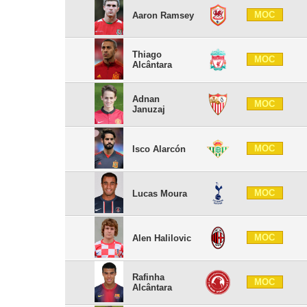
MOC
Aaron Ramsey
Thiago
MOC
Alcântara
Adnan
MOC
Januzaj
MOC
Isco Alarcón
MOC
Lucas Moura
MOC
Alen Halilovic
Rafinha
MOC
Alcântara