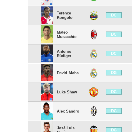
Terence
DC
Kongolo
Mateo
DC
Musacchio
Antonio
DC
Rüdiger
DG
David Alaba
DG
Luke Shaw
DG
Alex Sandro
José Luis
DG