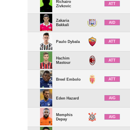
Richairo
ATT
Zivkovic
Zakaria
AID
Bakkali
ATT
Paulo Dybala
Hachim
ATT
Mastour
ATT
Breel Embolo
AIG
Eden Hazard
Memphis
AIG
Depay