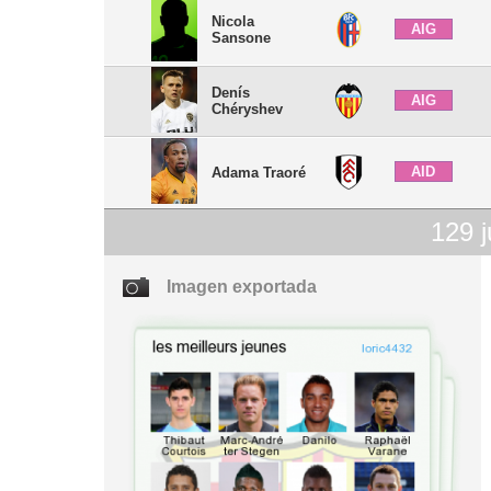
Nicola
AIG
Sansone
Denís
AIG
Chéryshev
AID
Adama Traoré
129
j
Imagen exportada