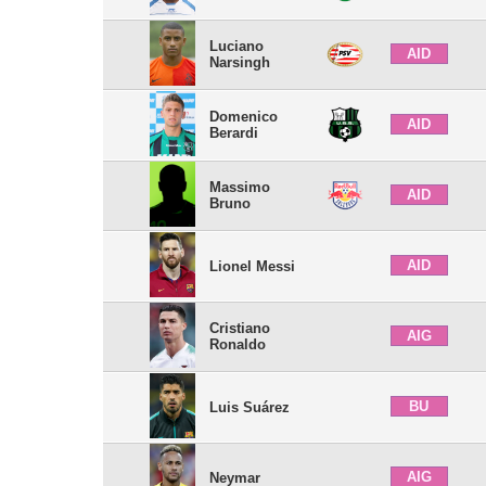
Luciano
AID
Narsingh
Domenico
AID
Berardi
Massimo
AID
Bruno
AID
Lionel Messi
Cristiano
AIG
Ronaldo
BU
Luis Suárez
AIG
Neymar