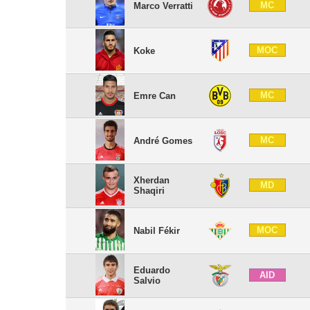
MC
Marco Verratti
MOC
Koke
MC
Emre Can
MC
André Gomes
Xherdan
MD
Shaqiri
MOC
Nabil Fékir
Eduardo
AID
Salvio