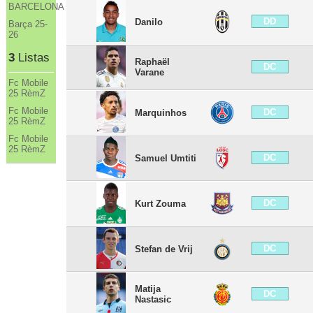
BARCELONA
DD
Danilo
Barça 25-
26
3
Listas
Raphaël
DC
Varane
Fc Mobile
25 RèmZ
Fc Mobile
DC
Marquinhos
25 RèmZ
Fc Mobile
25 RèmZ
DC
Samuel Umtiti
DC
Kurt Zouma
DC
Stefan de Vrij
Matija
DC
Nastasic