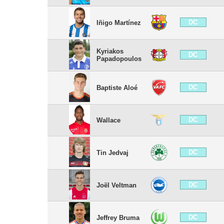
DC
Iñigo Martínez
Kyriakos
DC
Papadopoulos
DC
Baptiste Aloé
DC
Wallace
DC
Tin Jedvaj
DC
Joël Veltman
DC
Jeffrey Bruma