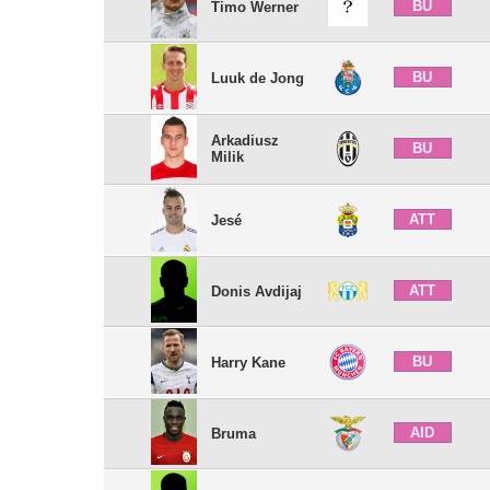
BU
Timo Werner
BU
Luuk de Jong
Arkadiusz
BU
Milik
ATT
Jesé
ATT
Donis Avdijaj
BU
Harry Kane
AID
Bruma