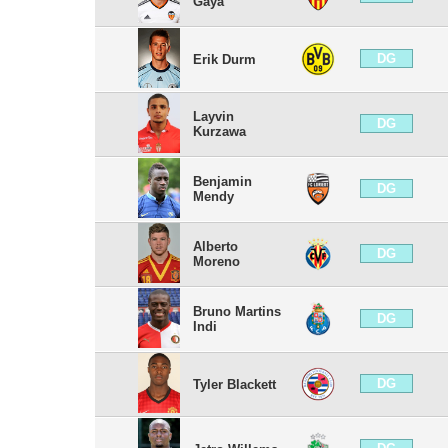
Gayà
DG
Erik Durm
Layvin
DG
Kurzawa
Benjamin
DG
Mendy
Alberto
DG
Moreno
Bruno Martins
DG
Indi
DG
Tyler Blackett