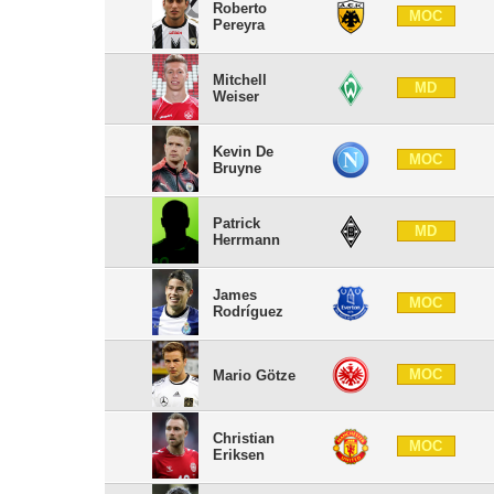
Roberto
MOC
Pereyra
Mitchell
MD
Weiser
Kevin De
MOC
Bruyne
Patrick
MD
Herrmann
James
MOC
Rodríguez
MOC
Mario Götze
Christian
MOC
Eriksen