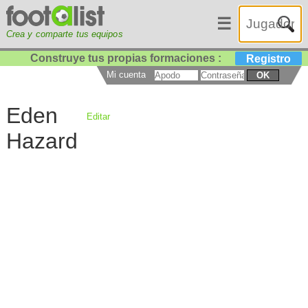
☰
Crea y comparte tus equipos
Construye tus propias formaciones :
Registro
Mi cuenta
OK
Eden
Editar
Hazard