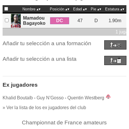
Nombre
Posición
Edad
Pie
Estatura
Mamadou
DC
47
D
1.90m
Bagayoko
1 juga
Añadir tu selección a una formación
Añadir tu selección a una lista
Ex jugadores
Khalid Boutaïb
-
Guy N'Gosso
-
Quentin Westberg
» Ver la lista de los ex jugadores del club
Championnat de France amateurs