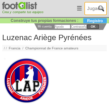
☰
Crea y comparte tus equipos
Construye tus propias formaciones :
Registro
Mi cuenta
OK
Luzenac Ariège Pyrénées
/ /
Francia
/
Championnat de France amateurs