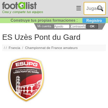
☰
Crea y comparte tus equipos
Construye tus propias formaciones :
Registro
Mi cuenta
OK
ES Uzès Pont du Gard
/ /
Francia
/
Championnat de France amateurs