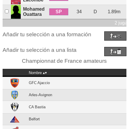
Mohamed
SP
34
D
1.89m
Ouattara
2 juga
Añadir tu selección a una formación
Añadir tu selección a una lista
Championnat de France amateurs
Nombre
GFC Ajaccio
Arles-Avignon
CA Bastia
Belfort