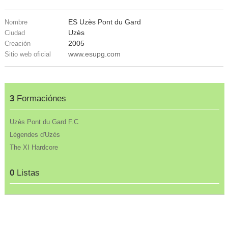
ES Uzès Pont du Gard
Nombre
Uzès
Ciudad
2005
Creación
www.esupg.com
Sitio web oficial
3
Formaciónes
Uzès Pont du Gard F.C
Légendes d'Uzès
The XI Hardcore
0
Listas