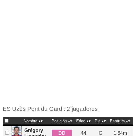
ES Uzès Pont du Gard : 2 jugadores
Nombre
Posición
Edad
Pie
Estatura
Grégory
DD
44
G
1.64m
Lacombe