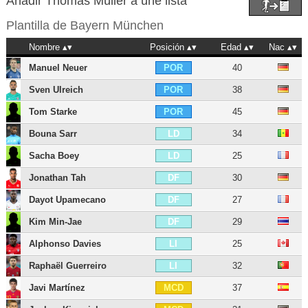
Añadir Thomas Müller a une lista
Plantilla de
Bayern München
Nombre
Posición
Edad
Nac
Manuel Neuer
40
POR
Sven Ulreich
38
POR
Tom Starke
45
POR
Bouna Sarr
34
LD
Sacha Boey
25
LD
Jonathan Tah
30
DF
Dayot Upamecano
27
DF
Kim Min-Jae
29
DF
Alphonso Davies
25
LI
Raphaël Guerreiro
32
LI
Javi Martínez
37
MCD