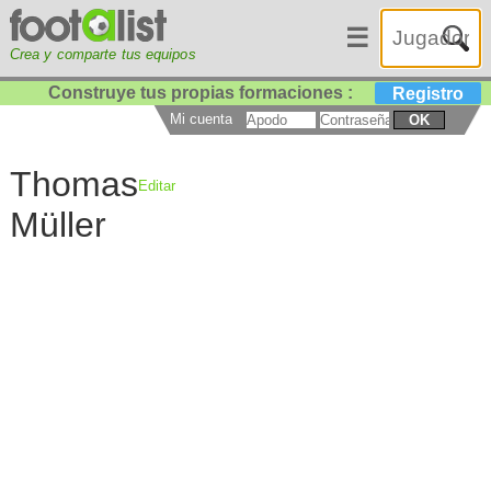
☰
Crea y comparte tus equipos
Construye tus propias formaciones :
Registro
Mi cuenta
OK
Thomas
Editar
Müller