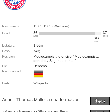
13.09.1989 (
Weilheim
)
Nascimiento
36
37
Edad
años
años
329
días
1.86
Estatura
m
74
Peso
kg
Mediocampista ofensivo / Mediocampista
Posición
derecho / Segunda punta /
Derecho
Pie
Nacionalidad
Wikipedia
Perfil
Añadir Thomas Müller a una formacion