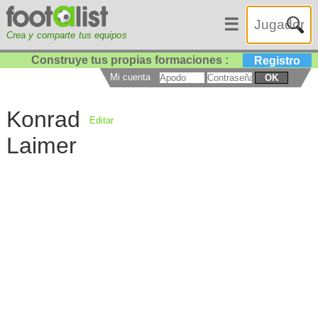
☰
Crea y comparte tus equipos
Construye tus propias formaciones :
Registro
Mi cuenta
OK
Konrad
Editar
Laimer