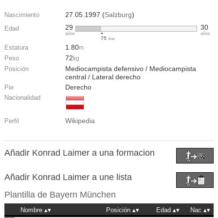
27.05.1997 (
Salzburg
)
Nascimiento
29
30
Edad
años
años
75
días
1.80
Estatura
m
72
Peso
kg
Mediocampista defensivo / Mediocampista
Posición
central / Lateral derecho
Derecho
Pie
Nacionalidad
Wikipedia
Perfil
Añadir Konrad Laimer a una formacion
Añadir Konrad Laimer a une lista
Plantilla de
Bayern München
Nombre
Posición
Edad
Nac