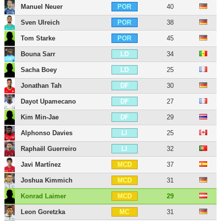
Manuel Neuer
40
POR
Sven Ulreich
38
POR
Tom Starke
45
POR
Bouna Sarr
34
LD
Sacha Boey
25
LD
Jonathan Tah
30
DF
Dayot Upamecano
27
DF
Kim Min-Jae
29
DF
Alphonso Davies
25
LI
Raphaël Guerreiro
32
LI
Javi Martínez
37
MCD
Joshua Kimmich
31
MCD
Konrad Laimer
29
MCD
Leon Goretzka
31
MC