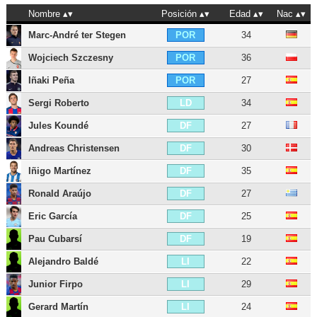
Nombre
Posición
Edad
Nac
Marc-André ter Stegen
34
POR
Wojciech Szczesny
36
POR
Iñaki Peña
27
POR
Sergi Roberto
34
LD
Jules Koundé
27
DF
Andreas Christensen
30
DF
Iñigo Martínez
35
DF
Ronald Araújo
27
DF
Eric García
25
DF
Pau Cubarsí
19
DF
Alejandro Baldé
22
LI
Junior Firpo
29
LI
Gerard Martín
24
LI