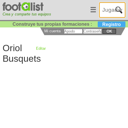
☰
Crea y comparte tus equipos
Construye tus propias formaciones :
Registro
Mi cuenta
OK
Oriol
Editar
Busquets