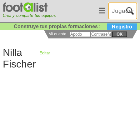
☰
Crea y comparte tus equipos
Construye tus propias formaciones :
Registro
Mi cuenta
OK
Nilla
Editar
Fischer