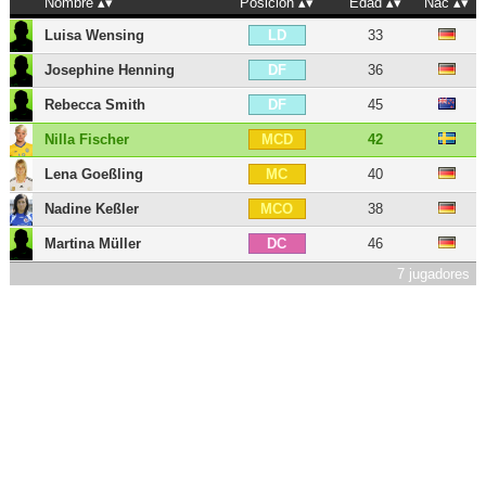
Nombre
Posición
Edad
Nac
Luisa Wensing
33
LD
Josephine Henning
36
DF
Rebecca Smith
45
DF
Nilla Fischer
42
MCD
Lena Goeßling
40
MC
Nadine Keßler
38
MCO
Martina Müller
46
DC
7 jugadores