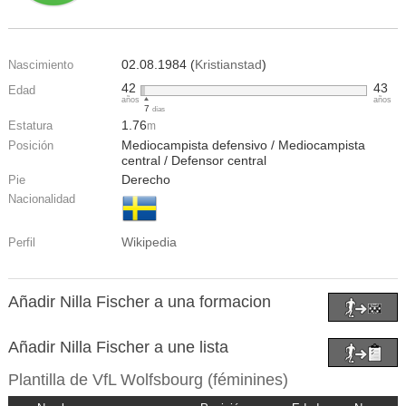
02.08.1984 (
Kristianstad
)
Nascimiento
42
43
Edad
años
años
7
días
1.76
Estatura
m
Mediocampista defensivo / Mediocampista
Posición
central / Defensor central
Derecho
Pie
Nacionalidad
Wikipedia
Perfil
Añadir Nilla Fischer a una formacion
Añadir Nilla Fischer a une lista
Plantilla de
VfL Wolfsbourg (féminines)