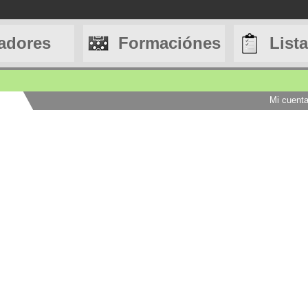
adores
Formaciónes
List
Mi cuent