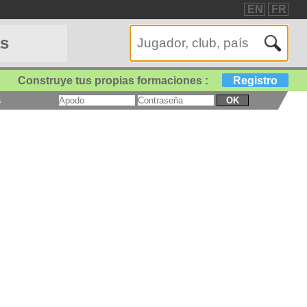
EN
FR
as
Construye tus propias formaciones :
Registro
a
OK