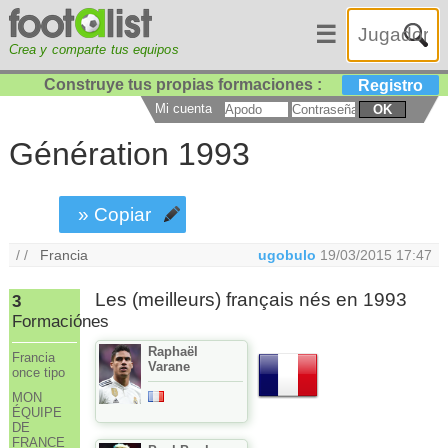
☰
Crea y comparte tus equipos
Construye tus propias formaciones :
Registro
Mi cuenta
OK
Génération 1993
» Copiar
/ /
Francia
ugobulo
19/03/2015 17:47
Les (meilleurs) français nés en 1993
3
Formaciónes
Raphaël
Francia
Varane
once tipo
MON
ÉQUIPE
DE
FRANCE