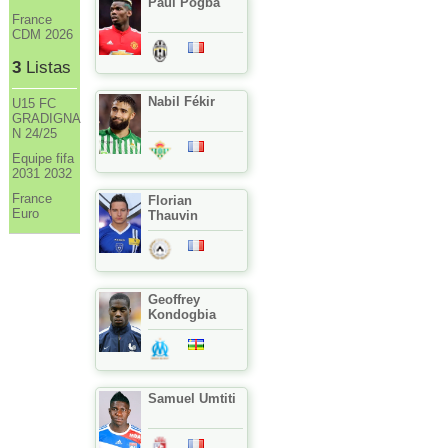
Paul Pogba
France
CDM 2026
3
Listas
Nabil Fékir
U15 FC
GRADIGNA
N 24/25
Equipe fifa
2031 2032
France
Florian
Euro
Thauvin
Geoffrey
Kondogbia
Samuel Umtiti