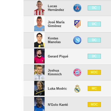
Lucas
DC
Hernández
José María
DC
Giménez
Kostas
DC
Manolas
DC
Gerard Piqué
Joshua
MDC
Kimmich
MC
Luka Modric
MDC
N'Golo Kanté