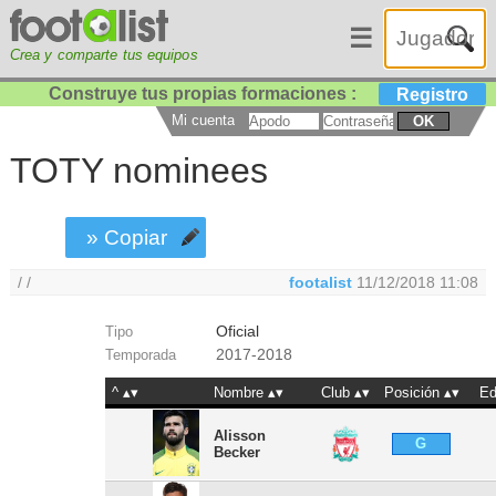
☰
Crea y comparte tus equipos
Construye tus propias formaciones :
Registro
Mi cuenta
OK
TOTY nominees
» Copiar
/ /
footalist
11/12/2018 11:08
Oficial
Tipo
2017-2018
Temporada
^
Nombre
Club
Posición
E
Alisson
G
Becker