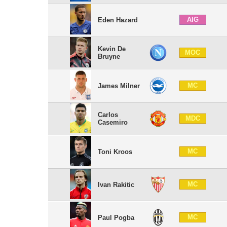
AIG
Eden Hazard
Kevin De
MOC
Bruyne
MC
James Milner
Carlos
MDC
Casemiro
MC
Toni Kroos
MC
Ivan Rakitic
MC
Paul Pogba