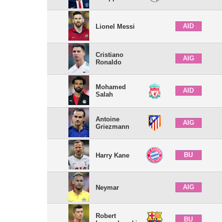
AID
Lionel Messi
Cristiano
AIG
Ronaldo
Mohamed
AID
Salah
Antoine
AIG
Griezmann
BU
Harry Kane
AIG
Neymar
Robert
BU