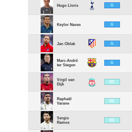
G
Hugo Lloris
G
Keylor Navas
G
Jan Oblak
Marc-André
G
ter Stegen
Virgil van
DC
Dijk
Raphaël
DC
Varane
Sergio
DC
Ramos