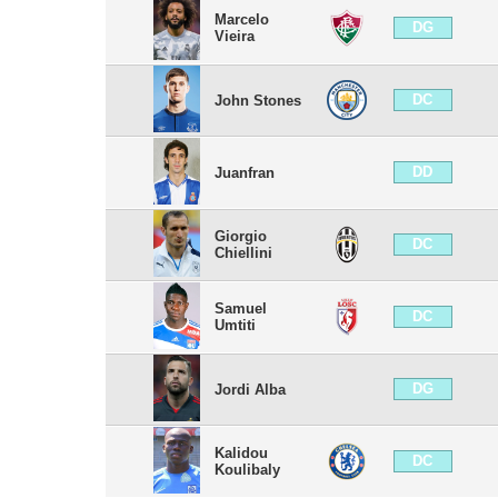
Marcelo
DG
Vieira
DC
John Stones
DD
Juanfran
Giorgio
DC
Chiellini
Samuel
DC
Umtiti
DG
Jordi Alba
Kalidou
DC
Koulibaly