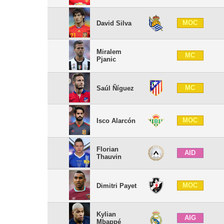
MOC
David Silva
Miralem
MC
Pjanic
MC
Saúl Ñíguez
MOC
Isco Alarcón
Florian
AID
Thauvin
MOC
Dimitri Payet
Kylian
AIG
Mbappé