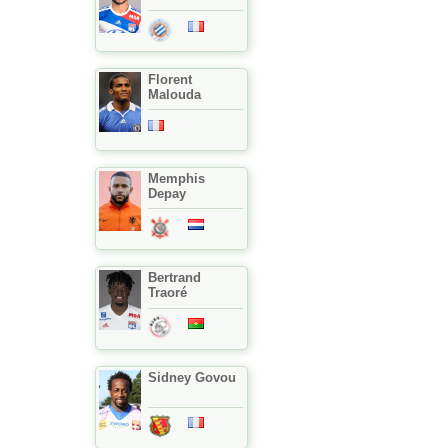
Florent
Malouda
Memphis
Depay
Bertrand
Traoré
Sidney Govou