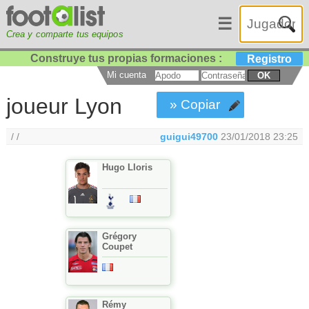
☰
Crea y comparte tus equipos
Construye tus propias formaciones :
Registro
Mi cuenta
OK
joueur Lyon
» Copiar
/ /
guigui49700
23/01/2018 23:25
Hugo Lloris
Grégory
Coupet
Rémy