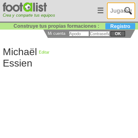
☰
Crea y comparte tus equipos
Construye tus propias formaciones :
Registro
Mi cuenta
OK
Michaël
Editar
Essien