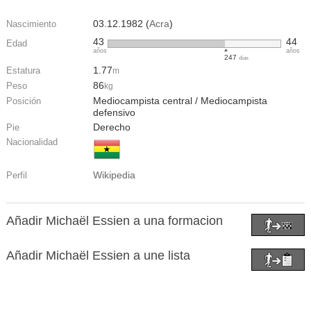
03.12.1982 (
Acra
)
Nascimiento
43
44
Edad
años
años
247
días
1.77
Estatura
m
86
Peso
kg
Mediocampista central / Mediocampista
Posición
defensivo
Derecho
Pie
Nacionalidad
Wikipedia
Perfil
Añadir Michaël Essien a una formacion
Añadir Michaël Essien a une lista