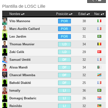
Plantilla de
LOSC Lille
Nombre
Posición
Edad
Nac
Vito Mannone
38
POR
Marc-Aurèle Caillard
32
POR
Leo Jardim
31
POR
Thomas Meunier
34
LD
Zeki Celik
29
LD
Samuel Umtiti
32
DF
Aïssa Mandi
34
DF
Chancel Mbemba
32
DF
Bafodé Diakité
25
DF
Ismaily
36
LI
Domagoj Bradaric
26
LI
Reinildo
32
LI