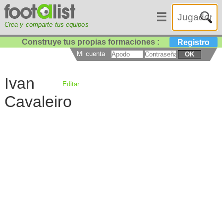
☰
Crea y comparte tus equipos
Construye tus propias formaciones :
Registro
Mi cuenta
OK
Ivan
Editar
Cavaleiro