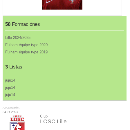
58
Formaciónes
Lille 2024/2025
Fulham équipe type 2020
Fulham équipe type 2019
3
Listas
juju14
juju14
juju14
Actualización :
04.11.2023
Club
LOSC Lille