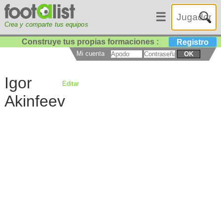
☰
Crea y comparte tus equipos
Construye tus propias formaciones :
Registro
Mi cuenta
OK
Igor
Editar
Akinfeev