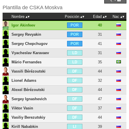
Plantilla de
CSKA Moskva
Nombre
Posición
Edad
Nac
Igor Akinfeev
40
POR
Sergey Revyakin
31
POR
Sergey Chepchugov
41
POR
Vyacheslav Karavaev
31
LD
Mário Fernandes
35
LD
Vassili Bérézoutski
44
DF
Lionel Adams
32
DF
Alexeï Bérézoutski
44
DF
Sergey Ignashevich
47
DF
Viktor Vasin
37
DF
Vasiliy Berezutskiy
44
DF
Kirill Nababkin
39
LI