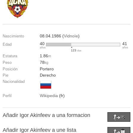
08.04.1986 (
Vidnoïe
)
Nascimiento
40
41
Edad
años
años
123
días
1.86
Estatura
m
78
Peso
kg
Portero
Posición
Derecho
Pie
Nacionalidad
Wikipedia
(fr)
Perfil
Añadir Igor Akinfeev a una formacion
Añadir Igor Akinfeev a une lista