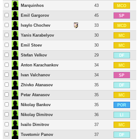
Marquinhos
43
MCO
Emil Gargorov
45
SP
Ivaylo Chochev
33
MCD
Yanis Karabelyov
30
MC
Emil Stoev
30
MC
Stefan Velkov
29
DF
Anton Karachankov
34
MC
Ivan Valchanov
34
SP
Zhivko Atanasov
35
DF
Petar Atanasov
35
MC
Nikolay Bankov
35
POR
Nikolay Dimitrov
36
LI
Ivailo Dimitrov
37
MC
Tsvetomir Panov
37
DF