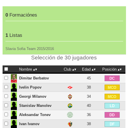
0
Formaciónes
1
Listas
Slavia Sofia Team 2015/2016
Selección de 30 jugadores
Nombre
Club
Edad
Posición
Dimitar Berbatov
45
DC
Ivelin Popov
38
MCO
Georgi Milanov
34
MCO
Stanislav Manolev
40
LD
Aleksandar Tonev
36
DD
Ivan Ivanov
38
DF