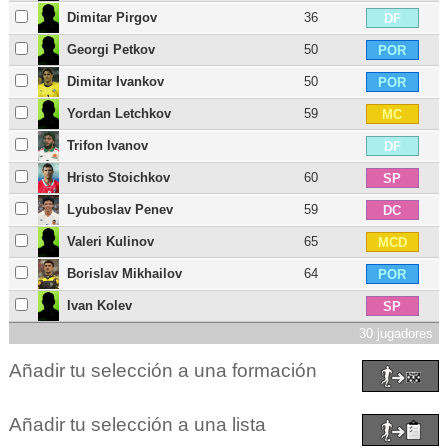
Dimitar Pirgov
36
DF
Georgi Petkov
50
POR
Dimitar Ivankov
50
POR
Yordan Letchkov
59
MC
Trifon Ivanov
DF
Hristo Stoichkov
60
SP
Lyuboslav Penev
59
DC
Valeri Kulinov
65
MCD
Borislav Mikhailov
64
POR
Ivan Kolev
SP
30 jugadores
Añadir tu selección a una formación
Añadir tu selección a una lista