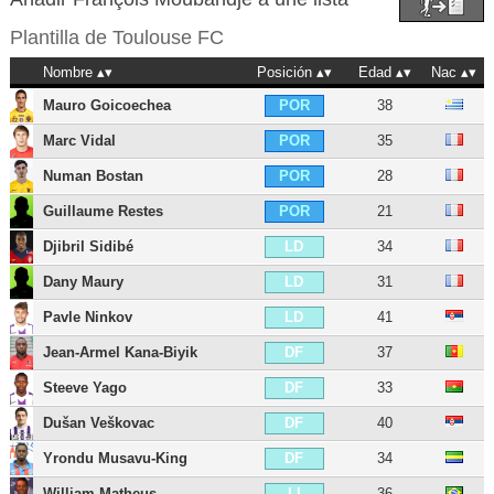
Plantilla de
Toulouse FC
Nombre
Posición
Edad
Nac
Mauro Goicoechea
38
POR
Marc Vidal
35
POR
Numan Bostan
28
POR
Guillaume Restes
21
POR
Djibril Sidibé
34
LD
Dany Maury
31
LD
Pavle Ninkov
41
LD
Jean-Armel Kana-Biyik
37
DF
Steeve Yago
33
DF
Dušan Veškovac
40
DF
Yrondu Musavu-King
34
DF
William Matheus
36
LI