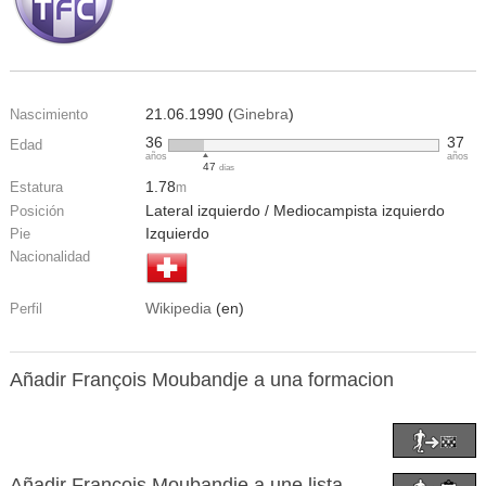
21.06.1990 (
Ginebra
)
Nascimiento
36
37
Edad
años
años
47
días
1.78
Estatura
m
Lateral izquierdo / Mediocampista izquierdo
Posición
Izquierdo
Pie
Nacionalidad
Wikipedia
(en)
Perfil
Añadir François Moubandje a una formacion
Añadir François Moubandje a une lista