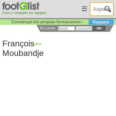
☰
Crea y comparte tus equipos
Construye tus propias formaciones :
Registro
Mi cuenta
OK
François
Editar
Moubandje