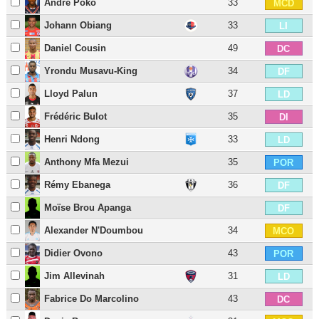
André Poko
33
MCD
Johann Obiang
33
LI
Daniel Cousin
49
DC
Yrondu Musavu-King
34
DF
Lloyd Palun
37
LD
Frédéric Bulot
35
DI
Henri Ndong
33
LD
Anthony Mfa Mezui
35
POR
Rémy Ebanega
36
DF
Moïse Brou Apanga
DF
Alexander N'Doumbou
34
MCO
Didier Ovono
43
POR
Jim Allevinah
31
LD
Fabrice Do Marcolino
43
DC