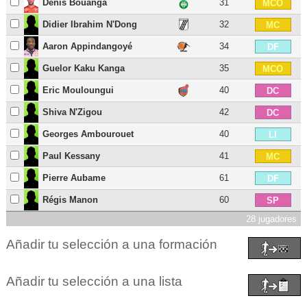
Denis Bouanga
31
MCO
Didier Ibrahim N'Dong
32
MC
Aaron Appindangoyé
34
DF
Guelor Kaku Kanga
35
MCO
Eric Mouloungui
40
DC
Shiva N'Zigou
42
DC
Georges Ambourouet
40
LI
Paul Kessany
41
MC
Pierre Aubame
61
DF
Régis Manon
60
SP
28 jugadores
Añadir tu selección a una formación
Añadir tu selección a una lista