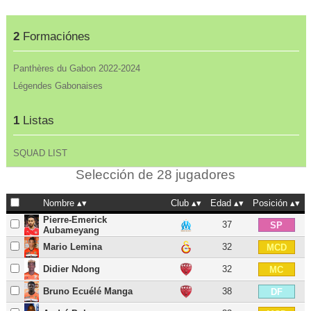
2
Formaciónes
Panthères du Gabon 2022-2024
Légendes Gabonaises
1
Listas
SQUAD LIST
Selección de 28 jugadores
Nombre
Club
Edad
Posición
Pierre-Emerick
37
SP
Aubameyang
Mario Lemina
32
MCD
Didier Ndong
32
MC
Bruno Ecuélé Manga
38
DF