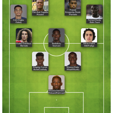
Presnel
Dan-Axel Zagadou
Kimpembe /Nsoki
/Kouassi
/Pembele
Colin Dagba
Ferland Mendy
/Sabaly
/Ballo Touré
Mattéo Guendouzi
Boubakary
Adrien Rabiot
/Bernede
Soumaré
/Adli/Fadiga
Kingsley Coman
Moussa Diaby
/Ikoné/Coulibaly
/Weah/Nkunku
Moussa Dembélé
/Edouard/Kalimuendo