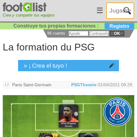
☰
Crea y comparte tus equipos
Construye tus propias formaciones :
Registro
Mi cuenta
OK
La formation du PSG
» ¡ Crea el tuyo !
/ /
Paris Saint-Germain
PSGThewire
01/04/2021 09:29
Mike Maignan
/Areola