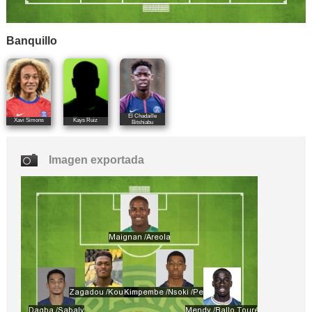
Banquillo
El Chadaille
Xavi Simons
Kays Ruiz
Bitshiabu
Imagen exportada