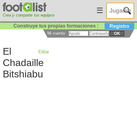
☰
Crea y comparte tus equipos
Construye tus propias formaciones :
Registro
Mi cuenta
OK
El
Editar
Chadaille
Bitshiabu