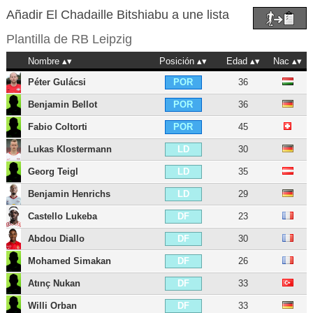
Añadir El Chadaille Bitshiabu a une lista
Plantilla de
RB Leipzig
Nombre
Posición
Edad
Nac
Péter Gulácsi
36
POR
Benjamin Bellot
36
POR
Fabio Coltorti
45
POR
Lukas Klostermann
30
LD
Georg Teigl
35
LD
Benjamin Henrichs
29
LD
Castello Lukeba
23
DF
Abdou Diallo
30
DF
Mohamed Simakan
26
DF
Atınç Nukan
33
DF
Willi Orban
33
DF