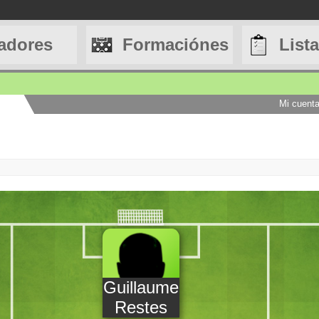
adores
Formaciónes
List
Mi cuent
Guillaume
Restes