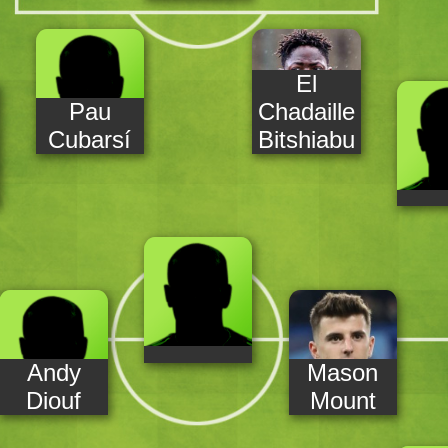
El
Pau
Chadaille
Cubarsí
Bitshiabu
Andy
Mason
Diouf
Mount