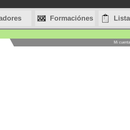
adores
Formaciónes
List
Mi cuent