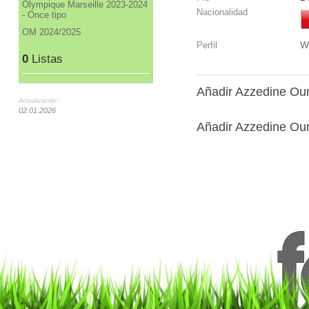
Olympique Marseille 2023-2024
Nacionalidad
- Once tipo
OM 2024/2025
W
Perfil
0
Listas
Añadir Azzedine Ou
Actualización :
02.01.2026
Añadir Azzedine Oun