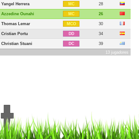
Yangel Herrera
28
MC
Azzedine Ounahi
26
MC
Thomas Lemar
30
MCO
Cristian Portu
34
DD
Christian Stuani
39
DC
13 jugadores