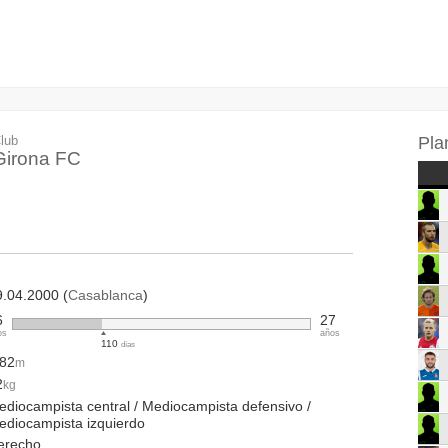
lub
Pla
Girona FC
9.04.2000 (
Casablanca
)
6
27
os
años
110
días
.82
m
2
kg
ediocampista central / Mediocampista defensivo /
ediocampista izquierdo
erecho