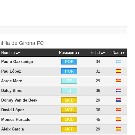
ntilla de
Girona FC
Nombre
Posición
Edad
Nac
Paulo Gazzaniga
34
POR
Pau López
31
POR
Jorge Meré
29
DF
Daley Blind
36
LI
Donny Van de Beek
29
MCD
David López
36
MCD
Moises Hurtado
45
MCD
Aleix Garcia
29
MCD