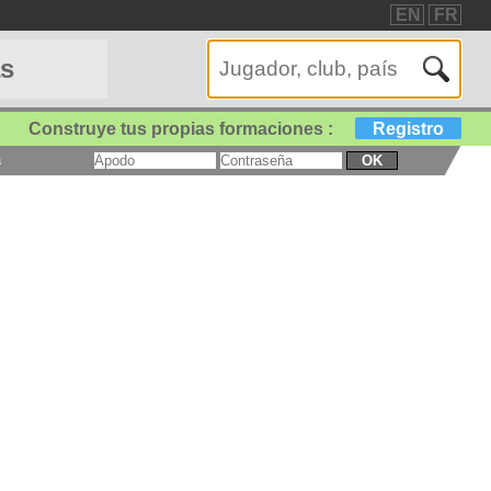
EN
FR
as
Construye tus propias formaciones :
Registro
a
OK