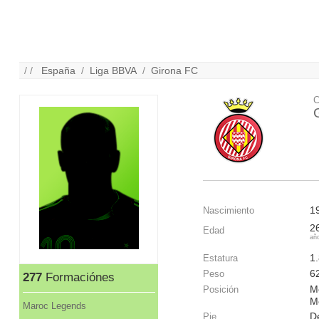
/ /
España
/
Liga BBVA
/
Girona FC
C
1
Nascimiento
2
Edad
añ
1
Estatura
6
Peso
277
Formaciónes
M
Posición
M
Maroc Legends
D
Pie