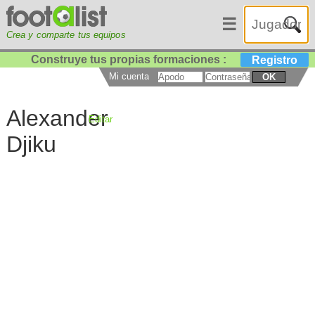
☰
Crea y comparte tus equipos
Construye tus propias formaciones :
Registro
Mi cuenta
OK
Alexander
Editar
Djiku