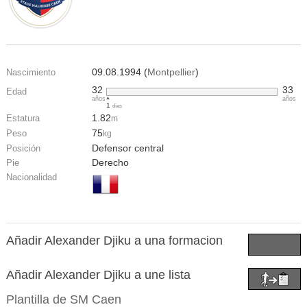
09.08.1994 (
Montpellier
)
Nascimiento
32
33
Edad
años
años
1
días
1.82
Estatura
m
75
Peso
kg
Defensor central
Posición
Derecho
Pie
Nacionalidad
Añadir Alexander Djiku a una formacion
Añadir Alexander Djiku a une lista
Plantilla de
SM Caen