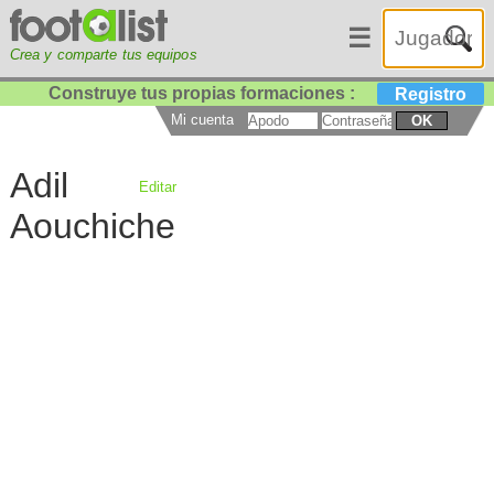
☰
Crea y comparte tus equipos
Construye tus propias formaciones :
Registro
Mi cuenta
OK
Adil
Editar
Aouchiche