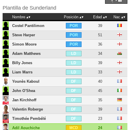
Plantilla de
Sunderland
Nombre
Posición
Edad
Nac
Costel Pantilimon
39
POR
Steve Harper
51
POR
Simon Moore
36
POR
Adam Matthews
34
LD
Billy Jones
39
LD
Liam Marrs
33
LD
Younès Kaboul
40
DF
John O'Shea
45
DF
Jan Kirchhoff
35
DF
Valentin Roberge
39
DF
Timothée Pembélé
23
DF
Adil Aouchiche
24
MCD