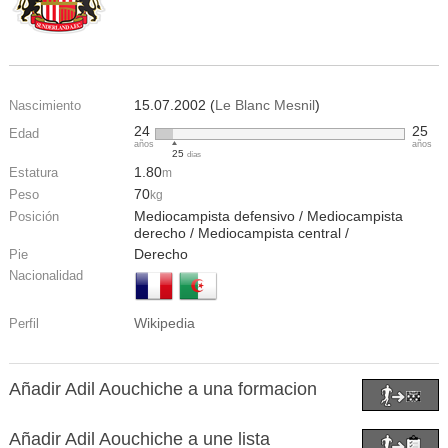
15.07.2002 (
Le Blanc Mesnil
)
Nascimiento
24
25
Edad
años
años
25
días
1.80
Estatura
m
70
Peso
kg
Mediocampista defensivo / Mediocampista
Posición
derecho / Mediocampista central /
Derecho
Pie
Nacionalidad
Wikipedia
Perfil
Añadir Adil Aouchiche a una formacion
Añadir Adil Aouchiche a une lista